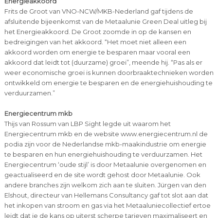
Energieakkoord
Frits de Groot van VNO-NCW/MKB-Nederland gaf tijdens de
afsluitende bijeenkomst van de Metaalunie Green Deal uitleg bij
het Energieakkoord. De Groot zoomde in op de kansen en
bedreigingen van het akkoord. “Het moet niet alleen een
akkoord worden om energie te besparen maar vooral een
akkoord dat leidt tot (duurzame) groei”, meende hij. “Pas als er
weer economische groei is kunnen doorbraaktechnieken worden
ontwikkeld om energie te besparen en de energiehuishouding te
verduurzamen.”
Energiecentrum mkb
Thijs van Rossum van LBP Sight legde uit waarom het
Energiecentrum mkb en de website www.energiecentrum.nl de
podia zijn voor de Nederlandse mkb-maakindustrie om energie
te besparen en hun energiehuishouding te verduurzamen. Het
Energiecentrum ‘oude stijl’ is door Metaalunie overgenomen en
geactualiseerd en de site wordt gehost door Metaalunie. Ook
andere branches zijn welkom zich aan te sluiten. Jürgen van den
Elshout, directeur van Hellemans Consultancy gaf tot slot aan dat
het inkopen van stroom en gas via het Metaaluniecollectief ertoe
leidt dat je de kans op uiterst scherpe tarieven maximaliseert en