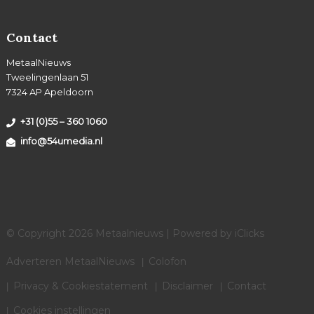
Contact
MetaalNieuws
Tweelingenlaan 51
7324 AP Apeldoorn
+31 (0)55 – 360 1060
info@54umedia.nl
© Copyright 2026 Metaalnieuws | Powered by
iClicks
Adverteren MetaalNieuws
Colofon
Privacy & Cookiestatement
Disclaimer
Contact
Cookies instellingen