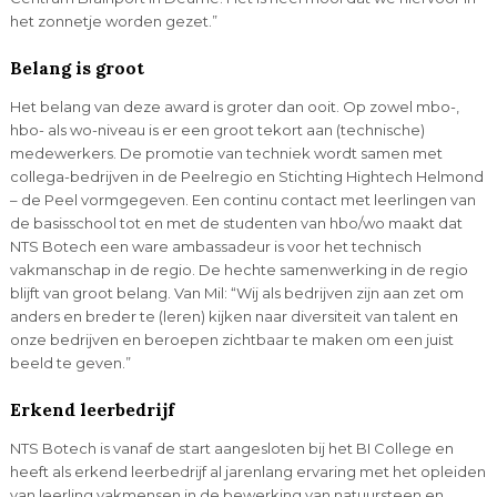
het zonnetje worden gezet.”
Belang is groot
Het belang van deze award is groter dan ooit. Op zowel mbo-,
hbo- als wo-niveau is er een groot tekort aan (technische)
medewerkers. De promotie van techniek wordt samen met
collega-bedrijven in de Peelregio en Stichting Hightech Helmond
– de Peel vormgegeven. Een continu contact met leerlingen van
de basisschool tot en met de studenten van hbo/wo maakt dat
NTS Botech een ware ambassadeur is voor het technisch
vakmanschap in de regio. De hechte samenwerking in de regio
blijft van groot belang. Van Mil: “Wij als bedrijven zijn aan zet om
anders en breder te (leren) kijken naar diversiteit van talent en
onze bedrijven en beroepen zichtbaar te maken om een juist
beeld te geven.”
Erkend leerbedrijf
NTS Botech is vanaf de start aangesloten bij het BI College en
heeft als erkend leerbedrijf al jarenlang ervaring met het opleiden
van leerling vakmensen in de bewerking van natuursteen en