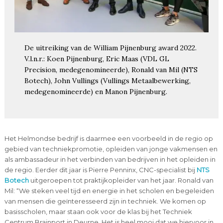
De uitreiking van de William Pijnenburg award 2022.
V.l.n.r.: Koen Pijnenburg, Eric Maas (VDL GL
Precision, medegenomineerde), Ronald van Mil (NTS
Botech), John Vullings (Vullings Metaalbewerking,
medegenomineerde) en Manon Pijnenburg.
Het Helmondse bedrijf is daarmee een voorbeeld in de regio op
gebied van techniekpromotie, opleiden van jonge vakmensen en
als ambassadeur in het verbinden van bedrijven in het opleiden in
de regio. Eerder dit jaar is Pierre Penninx, CNC-specialist bij
NTS
Botech
uitgeroepen tot praktijkopleider van het jaar. Ronald van
Mil: “We steken veel tijd en energie in het scholen en begeleiden
van mensen die geïnteresseerd zijn in techniek. We komen op
basisscholen, maar staan ook voor de klas bij het Techniek
Centrum Brainport in Deurne. Het is heel mooi dat we hiervoor in