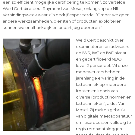
een zo efficiënt mogelijke certificering te komen”, zo vertelde
Weld Cert directeur Raymond van Mosel, onlangs op de NIL
Verbindingsweek waar zijn bedrijf exposeerde. “Omdat we geen
andere werkzaamheden, diensten of producten exploiteren,
kunnen we onafhankelijk en onpartijdig opereren.”
Weld Cert beschikt over
examinatoren en adviseurs
op IWS, IWT en IWE niveau
en gecertificeerd NDO
level-2 personeel. “Al onze
medewerkers hebben
jarenlange ervaring in de
lastechniek op meerdere
fronten en kennis van
diverse (product)normen en
lastechnieken”, aldus Van
Mosel. Zij maken gebruik
van digitale meetapparatuur
om lasprocessen volledig te
registreren/dataloggen