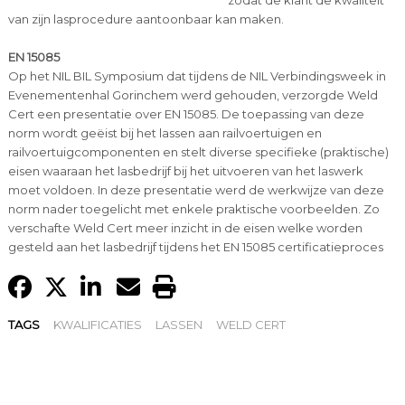
zodat de klant de kwaliteit
van zijn lasprocedure aantoonbaar kan maken.
EN 15085
Op het NIL BIL Symposium dat tijdens de NIL Verbindingsweek in
Evenementenhal Gorinchem werd gehouden, verzorgde Weld
Cert een presentatie over EN 15085. De toepassing van deze
norm wordt geëist bij het lassen aan railvoertuigen en
railvoertuigcomponenten en stelt diverse specifieke (praktische)
eisen waaraan het lasbedrijf bij het uitvoeren van het laswerk
moet voldoen. In deze presentatie werd de werkwijze van deze
norm nader toegelicht met enkele praktische voorbeelden. Zo
verschafte Weld Cert meer inzicht in de eisen welke worden
gesteld aan het lasbedrijf tijdens het EN 15085 certificatieproces
TAGS
KWALIFICATIES
LASSEN
WELD CERT