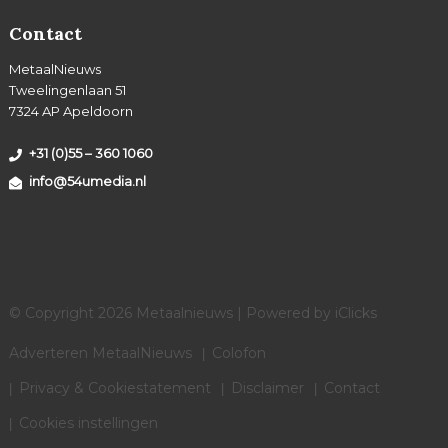
Contact
MetaalNieuws
Tweelingenlaan 51
7324 AP Apeldoorn
+31 (0)55 – 360 1060
info@54umedia.nl
© Copyright 2026 Metaalnieuws | Powered by
iClicks
Adverteren MetaalNieuws
Colofon
Privacy & Cookiestatement
Disclaimer
Contact
Cookies instellingen