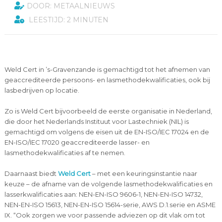
DOOR: METAALNIEUWS
LEESTIJD: 2 MINUTEN
Weld Cert in ’s-Gravenzande is gemachtigd tot het afnemen van
geaccrediteerde persoons- en lasmethodekwalificaties, ook bij
lasbedrijven op locatie.
Zo is Weld Cert bijvoorbeeld de eerste organisatie in Nederland,
die door het Nederlands Instituut voor Lastechniek (NIL) is
gemachtigd om volgens de eisen uit de EN-ISO/IEC 17024 en de
EN-ISO/IEC 17020 geaccrediteerde lasser- en
lasmethodekwalificaties af te nemen.
Daarnaast biedt
Weld Cert
– met een keuringsinstantie naar
keuze – de afname van de volgende lasmethodekwalificaties en
lasserkwalificaties aan: NEN-EN-ISO 9606-1, NEN-EN-ISO 14732,
NEN-EN-ISO 15613, NEN-EN-ISO 15614-serie, AWS D.1.serie en ASME
IX. “Ook zorgen we voor passende adviezen op dit vlak om tot