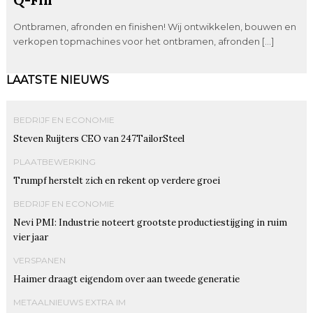
Ontbramen, afronden en finishen! Wij ontwikkelen, bouwen en
verkopen topmachines voor het ontbramen, afronden […]
LAATSTE NIEUWS
BEDRIJF EN ECONOMIE
Steven Ruijters CEO van 247TailorSteel
PLAATBEWERKING
Trumpf herstelt zich en rekent op verdere groei
BEDRIJF EN ECONOMIE
Nevi PMI: Industrie noteert grootste productiestijging in ruim
vier jaar
VERSPANEN
Haimer draagt eigendom over aan tweede generatie
METAALNIEUWS EXTRA IM