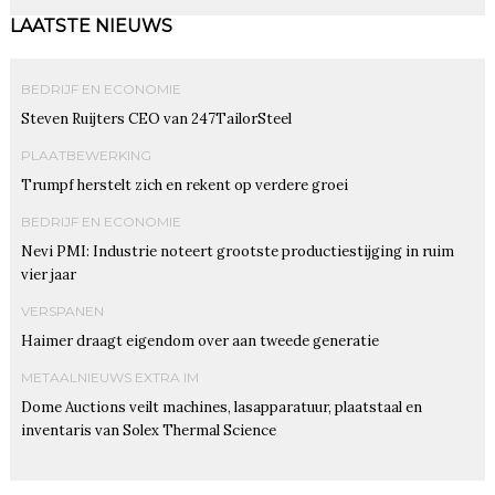
LAATSTE NIEUWS
BEDRIJF EN ECONOMIE
Steven Ruijters CEO van 247TailorSteel
PLAATBEWERKING
Trumpf herstelt zich en rekent op verdere groei
BEDRIJF EN ECONOMIE
Nevi PMI: Industrie noteert grootste productiestijging in ruim
vier jaar
VERSPANEN
Haimer draagt eigendom over aan tweede generatie
METAALNIEUWS EXTRA IM
Dome Auctions veilt machines, lasapparatuur, plaatstaal en
inventaris van Solex Thermal Science