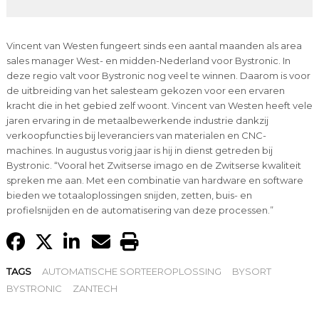
Vincent van Westen fungeert sinds een aantal maanden als area
sales manager West- en midden-Nederland voor Bystronic. In
deze regio valt voor Bystronic nog veel te winnen. Daarom is voor
de uitbreiding van het salesteam gekozen voor een ervaren
kracht die in het gebied zelf woont. Vincent van Westen heeft vele
jaren ervaring in de metaalbewerkende industrie dankzij
verkoopfuncties bij leveranciers van materialen en CNC-
machines. In augustus vorig jaar is hij in dienst getreden bij
Bystronic. “Vooral het Zwitserse imago en de Zwitserse kwaliteit
spreken me aan. Met een combinatie van hardware en software
bieden we totaaloplossingen snijden, zetten, buis- en
profielsnijden en de automatisering van deze processen.”
TAGS
AUTOMATISCHE SORTEEROPLOSSING
BYSORT
BYSTRONIC
ZANTECH