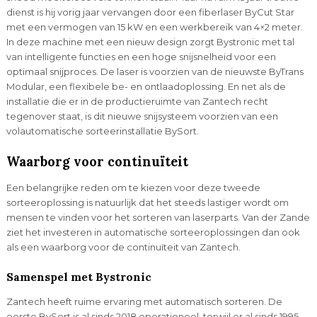
dienst is hij vorig jaar vervangen door een fiberlaser ByCut Star
met een vermogen van 15 kW en een werkbereik van 4×2 meter.
In deze machine met een nieuw design zorgt Bystronic met tal
van intelligente functies en een hoge snijsnelheid voor een
optimaal snijproces. De laser is voorzien van de nieuwste ByTrans
Modular, een flexibele be- en ontlaadoplossing. En net als de
installatie die er in de productieruimte van Zantech recht
tegenover staat, is dit nieuwe snijsysteem voorzien van een
volautomatische sorteerinstallatie BySort.
Waarborg voor continuïteit
Een belangrijke reden om te kiezen voor deze tweede
sorteeroplossing is natuurlijk dat het steeds lastiger wordt om
mensen te vinden voor het sorteren van laserparts. Van der Zande
ziet het investeren in automatische sorteeroplossingen dan ook
als een waarborg voor de continuïteit van Zantech.
Samenspel met Bystronic
Zantech heeft ruime ervaring met automatisch sorteren. De
eerste BySort is al sinds 2018 operationeel, terwijl er al sinds 1995