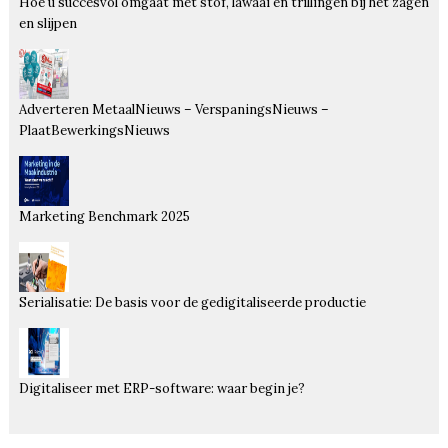
Hoe u succesvol omgaat met stof, lawaai en trillingen bij het zagen
en slijpen
Adverteren MetaalNieuws – VerspaningsNieuws –
PlaatBewerkingsNieuws
Marketing Benchmark 2025
Serialisatie: De basis voor de gedigitaliseerde productie
Digitaliseer met ERP-software: waar begin je?