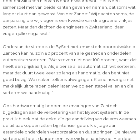
door ontwikkelen hiervan is enorm waardevol.” Het is een
samenspel met van beide kanten geven en nemen, dat soms wat
langer duurt dan gewenst. Van der Zande: “Wij dachten soms, de
aanpassing die wij vragen is een kwestie van drie groene vinkjes
zetten. Maar dan dachten de engineers in Zwitserland: daar
vragen jullie nogal wat.”
Onderaan de streep is de BySort niettemin sterk doorontwikkeld.
Zantech kan nu zo’n 80 procent van alle gesneden onderdelen
automatisch sorteren. “We streven niet naar 100 procent, want dat
heeft een prijskaartje. Als je per se alles automatisch wilt sorteren,
maar dat duurt twee keer zo lang als handmatig, dan bent niet
goed bezig. We maken telkens afwegingen. Kleine nestings met
makkelijk uit te rapen delen laten we op een stapel vallen en die
sorteren we handmatig.”
Ook hardwarematig hebben de ervaringen van Zantech
bijgedragen aan de verbetering van het BySort systeem. In de
praktijk bleek dat de enkelzijdige aandrijving van de arm waaraan
de uitraapkoppen zitten bij intensief gebruik slijtage aan
essentiële onderdelen veroorzaakte en dus storingen. De nieuwe
sorteerunit heeft daarom een tweezijdige aandrijving. Hierdoor