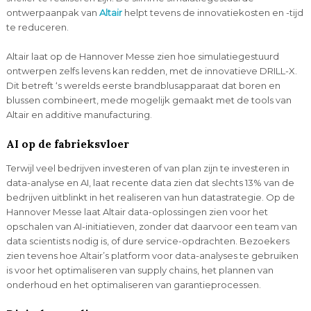
ontwerpaanpak van
Altair
helpt tevens de innovatiekosten en -tijd
te reduceren.
Altair laat op de Hannover Messe zien hoe simulatiegestuurd
ontwerpen zelfs levens kan redden, met de innovatieve DRILL-X.
Dit betreft ‘s werelds eerste brandblusapparaat dat boren en
blussen combineert, mede mogelijk gemaakt met de tools van
Altair en additive manufacturing.
AI op de fabrieksvloer
Terwijl veel bedrijven investeren of van plan zijn te investeren in
data-analyse en AI, laat recente data zien dat slechts 13% van de
bedrijven uitblinkt in het realiseren van hun datastrategie. Op de
Hannover Messe laat Altair data-oplossingen zien voor het
opschalen van AI-initiatieven, zonder dat daarvoor een team van
data scientists nodig is, of dure service-opdrachten. Bezoekers
zien tevens hoe Altair’s platform voor data-analyses te gebruiken
is voor het optimaliseren van supply chains, het plannen van
onderhoud en het optimaliseren van garantieprocessen.