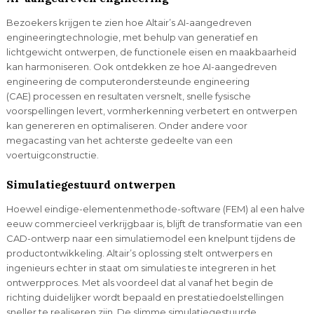
Bezoekers krijgen te zien hoe Altair’s AI-aangedreven
engineeringtechnologie, met behulp van generatief en
lichtgewicht ontwerpen, de functionele eisen en maakbaarheid
kan harmoniseren. Ook ontdekken ze hoe AI-aangedreven
engineering de computerondersteunde engineering
(CAE) processen en resultaten versnelt, snelle fysische
voorspellingen levert, vormherkenning verbetert en ontwerpen
kan genereren en optimaliseren. Onder andere voor
megacasting van het achterste gedeelte van een
voertuigconstructie.
Simulatiegestuurd ontwerpen
Hoewel eindige-elementenmethode-software (FEM) al een halve
eeuw commercieel verkrijgbaar is, blijft de transformatie van een
CAD-ontwerp naar een simulatiemodel een knelpunt tijdens de
productontwikkeling. Altair’s oplossing stelt ontwerpers en
ingenieurs echter in staat om simulaties te integreren in het
ontwerpproces. Met als voordeel dat al vanaf het begin de
richting duidelijker wordt bepaald en prestatiedoelstellingen
sneller te realiseren zijn. De slimme simulatiegestuurde