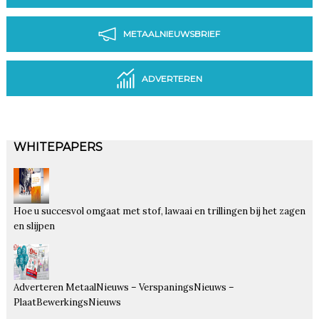
METAALNIEUWSBRIEF
ADVERTEREN
WHITEPAPERS
Hoe u succesvol omgaat met stof, lawaai en trillingen bij het zagen
en slijpen
Adverteren MetaalNieuws – VerspaningsNieuws –
PlaatBewerkingsNieuws