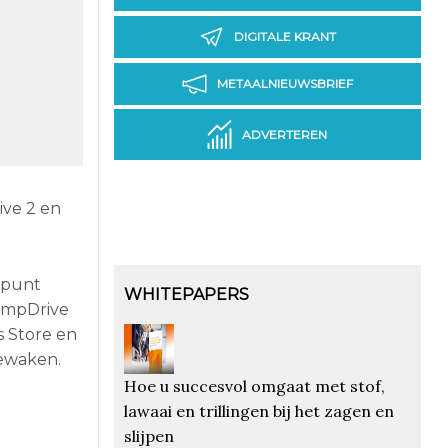
DIGITALE KRANT
METAALNIEUWSBRIEF
ADVERTEREN
ve 2 en
spunt
WHITEPAPERS
PumpDrive
s Store en
bewaken.
Hoe u succesvol omgaat met stof,
lawaai en trillingen bij het zagen en
slijpen