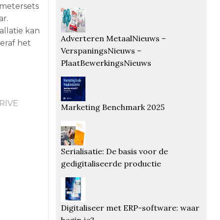
ametersets
r.
llatie kan
Adverteren MetaalNieuws –
eraf het
VerspaningsNieuws –
PlaatBewerkingsNieuws
RIVE
Marketing Benchmark 2025
Serialisatie: De basis voor de
gedigitaliseerde productie
Digitaliseer met ERP-software: waar
begin je?