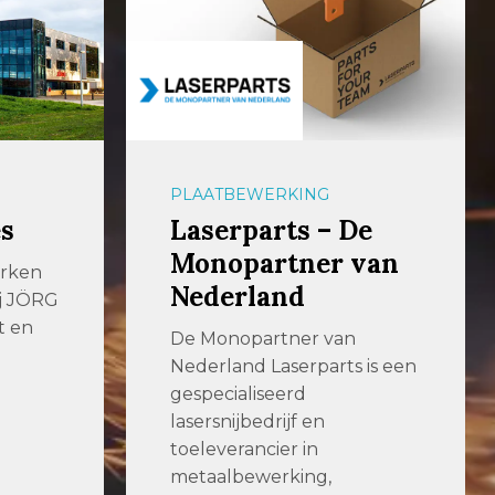
PLAATBEWERKING
s
Laserparts – De
Monopartner van
erken
Nederland
ij JÖRG
t en
De Monopartner van
Nederland Laserparts is een
gespecialiseerd
lasersnijbedrijf en
toeleverancier in
metaalbewerking,