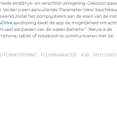
lsmede einddruk- en verschildrukregeling. Gekozen par
Verder is een aanvullende ‘Parameter-View’ beschikbaa
erkt zodat het pompsysteem aan de eisen van de insta
Drive
aandrijving biedt de app de mogelijkheid om acht
irtueel aanpassen van de waaierdiameter”. Nieuw is de
artphone, tablet of notebook te communiceren met de
UTOMATISERING
FLOWMANAGER
KSB
MYFLOWD