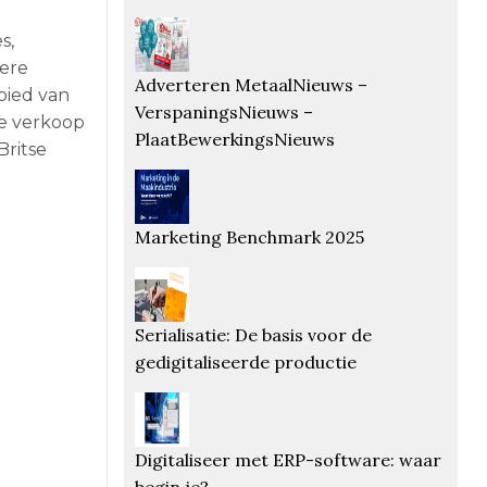
s,
dere
Adverteren MetaalNieuws –
bied van
VerspaningsNieuws –
de verkoop
PlaatBewerkingsNieuws
Britse
Marketing Benchmark 2025
Serialisatie: De basis voor de
gedigitaliseerde productie
Digitaliseer met ERP-software: waar
begin je?