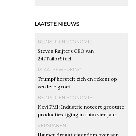
LAATSTE NIEUWS
BEDRIJF EN ECONOMIE
Steven Ruijters CEO van
247TailorSteel
PLAATBEWERKING
Trumpf herstelt zich en rekent op
verdere groei
BEDRIJF EN ECONOMIE
Nevi PMI: Industrie noteert grootste
productiestijging in ruim vier jaar
VERSPANEN
Haimer draagt eigendom over aan