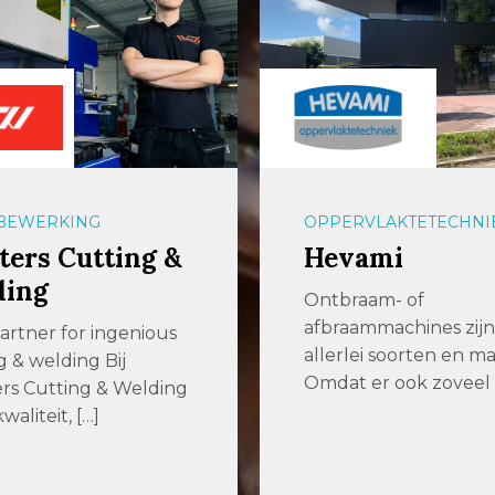
BEWERKING
OPPERVLAKTETECHNI
ers Cutting &
Hevami
ding
Ontbraam- of
afbraammachines zijn 
artner for ingenious
allerlei soorten en ma
g & welding Bij
Omdat er ook zoveel 
rs Cutting & Welding
waliteit, […]