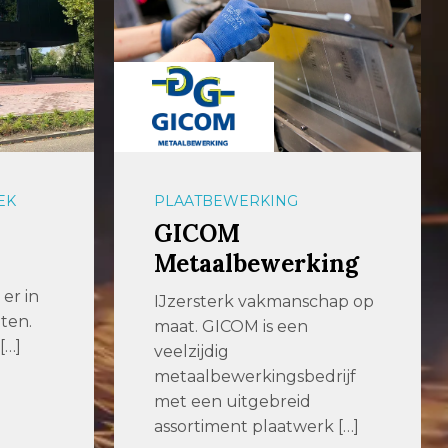
EK
PLAATBEWERKING
GICOM
Metaalbewerking
er in
IJzersterk vakmanschap op
ten.
maat. GICOM is een
[…]
veelzijdig
metaalbewerkingsbedrijf
met een uitgebreid
assortiment plaatwerk […]