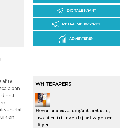
DIGITALE KRANT
METAALNIEUWSBRIEF
ADVERTEREN
t
 af te
WHITEPAPERS
 scala aan
 direct
 en
ukverschil
Hoe u succesvol omgaat met stof,
uik en
lawaai en trillingen bij het zagen en
slijpen