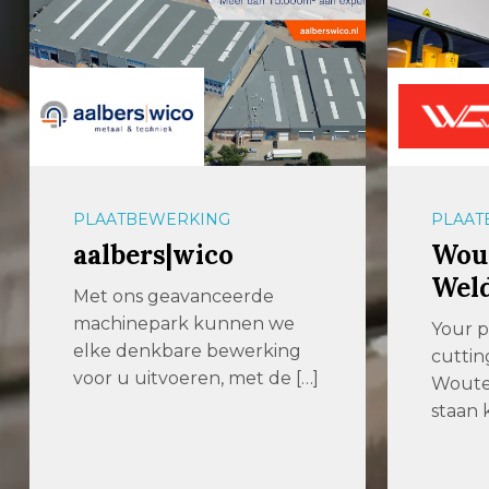
PLAATBEWERKING
PLAAT
aalbers|wico
Wout
Wel
Met ons geavanceerde
machinepark kunnen we
Your p
elke denkbare bewerking
cuttin
voor u uitvoeren, met de […]
Woute
staan k