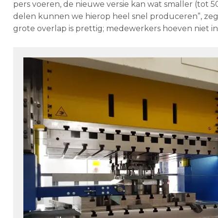
pers voeren, de nieuwe versie kan wat smaller (tot 
delen kunnen we hierop heel snel produceren”, zegt 
grote overlap is prettig; medewerkers hoeven niet i