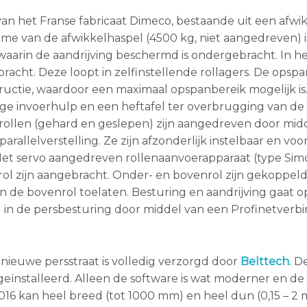
n het Franse fabricaat Dimeco, bestaande uit een afwik
me van de afwikkelhaspel (4500 kg, niet aangedreven) i
, waarin de aandrijving beschermd is ondergebracht. In h
racht. Deze loopt in zelfinstellende rollagers. De opspa
uctie, waardoor een maximaal opspanbereik mogelijk is.
ige invoerhulp en een heftafel ter overbrugging van de
rollen (gehard en geslepen) zijn aangedreven door mid
rallelverstelling. Ze zijn afzonderlijk instelbaar en voo
. Het servo aangedreven rollenaanvoerapparaat (type Sim
rol zijn aangebracht. Onder- en bovenrol zijn gekoppel
n de bovenrol toelaten. Besturing en aandrijving gaat op
 in de persbesturing door middel van een Profinetverbi
 nieuwe persstraat is volledig verzorgd door
Belttech
. De
 geïnstalleerd. Alleen de software is wat moderner en de
016 kan heel breed (tot 1000 mm) en heel dun (0,15 – 2 