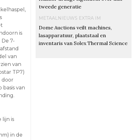
tweede generatie
kelhaspel,
s
METAALNIEUWS EXTRA IM
et
Dome Auctions veilt machines,
ndoorn is
lasapparatuur, plaatstaal en
 De 7-
inventaris van Solex Thermal Science
 afstand
del van
rzien van
ostar TP7)
d door
 basis van
nding.
 lijn is
mm) in de