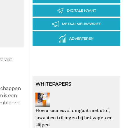
DIGITALE KRANT
METAALNIEUWSBRIEF
ADVERTEREN
straat
WHITEPAPERS
dschappen
m is een
embleren.
Hoe u succesvol omgaat met stof,
lawaai en trillingen bij het zagen en
slijpen