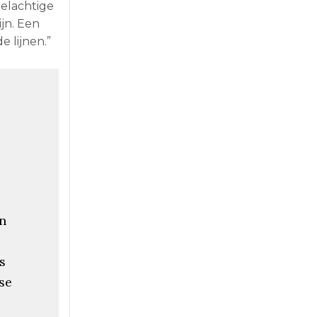
ielachtige
jn. Een
 lijnen.”
en
s
nse