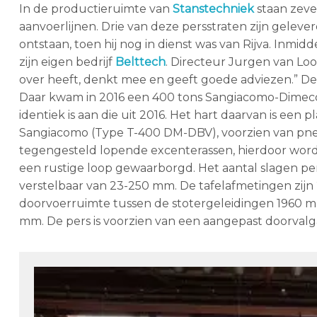
In de productieruimte van
Stanstechniek
staan zeve
aanvoerlijnen. Drie van deze persstraten zijn geleve
ontstaan, toen hij nog in dienst was van Rijva. Inmi
zijn eigen bedrijf
Belttech
. Directeur Jurgen van Loo
over heeft, denkt mee en geeft goede adviezen.” De 
Daar kwam in 2016 een 400 tons Sangiacomo-Dimeco per
identiek is aan die uit 2016. Het hart daarvan is een 
Sangiacomo (Type T-400 DM-DBV), voorzien van pneum
tegengesteld lopende excenterassen, hierdoor wor
een rustige loop gewaarborgd. Het aantal slagen per 
verstelbaar van 23-250 mm. De tafelafmetingen zijn
doorvoerruimte tussen de stotergeleidingen 1960 
mm. De pers is voorzien van een aangepast doorvalgat