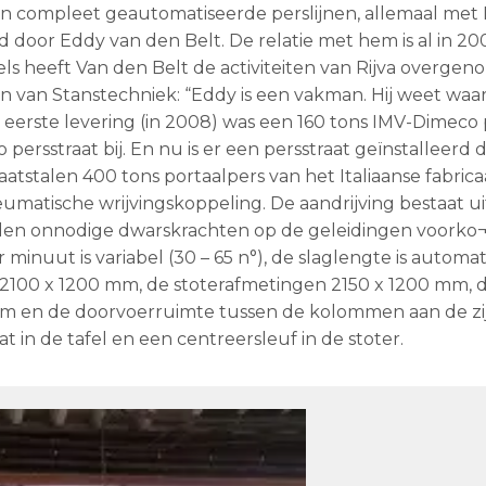
n compleet geautomatiseerde perslijnen, allemaal met
rd door Eddy van den Belt. De relatie met hem is al in 20
ddels heeft Van den Belt de activiteiten van Rijva overg
n van Stanstechniek: “Eddy is een vakman. Hij weet waar 
eerste levering (in 2008) was een 160 tons IMV-Dimeco p
sstraat bij. En nu is er een persstraat geïnstalleerd di
plaatstalen 400 tons portaalpers van het Italiaanse fabrica
atische wrijvingskoppeling. De aandrijving bestaat ui
den onnodige dwarskrachten op de geleidingen voorko¬
minuut is variabel (30 – 65 n°), de slaglengte is automat
 2100 x 1200 mm, de stoterafmetingen 2150 x 1200 mm, 
mm en de doorvoerruimte tussen de kolommen aan de zi
 in de tafel en een centreersleuf in de stoter.