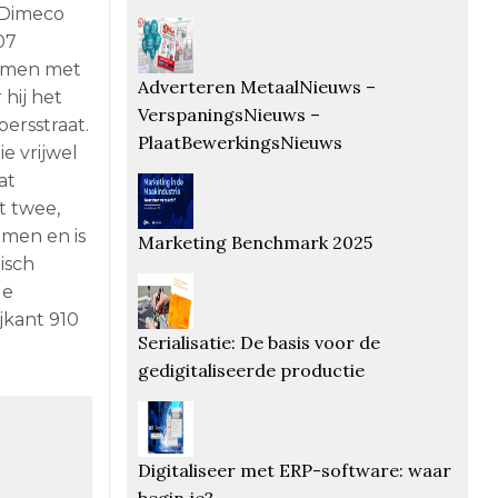
 Dimeco
07
enomen met
Adverteren MetaalNieuws –
hij het
VerspaningsNieuws –
ersstraat.
PlaatBewerkingsNieuws
e vrijwel
at
t twee,
men en is
Marketing Benchmark 2025
isch
de
jkant 910
Serialisatie: De basis voor de
gedigitaliseerde productie
Digitaliseer met ERP-software: waar
begin je?