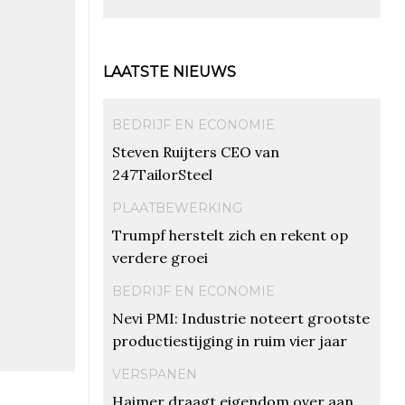
LAATSTE NIEUWS
BEDRIJF EN ECONOMIE
Steven Ruijters CEO van
247TailorSteel
PLAATBEWERKING
Trumpf herstelt zich en rekent op
verdere groei
BEDRIJF EN ECONOMIE
Nevi PMI: Industrie noteert grootste
productiestijging in ruim vier jaar
VERSPANEN
Haimer draagt eigendom over aan