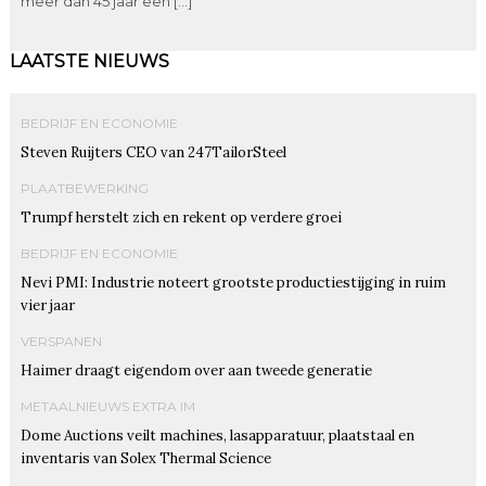
meer dan 45 jaar een […]
LAATSTE NIEUWS
BEDRIJF EN ECONOMIE
Steven Ruijters CEO van 247TailorSteel
PLAATBEWERKING
Trumpf herstelt zich en rekent op verdere groei
BEDRIJF EN ECONOMIE
Nevi PMI: Industrie noteert grootste productiestijging in ruim
vier jaar
VERSPANEN
Haimer draagt eigendom over aan tweede generatie
METAALNIEUWS EXTRA IM
Dome Auctions veilt machines, lasapparatuur, plaatstaal en
inventaris van Solex Thermal Science