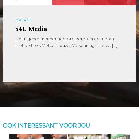
PLAATBEWERKING
Plaatweb.Online
Wij zijn Plaatweb, uw partner voor lasersnijden Orders
worden uitgevoerd door Metaalbedrijf Baas. Wij […]
OOK INTERESSANT VOOR JOU