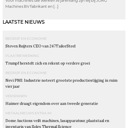
Voor machines die werken Al jarenlang zijn wij bij JÖRG
Machines BV fabrikant en […]
LAATSTE NIEUWS
BEDRIJF EN ECONOMIE
Steven Ruijters CEO van 247TailorSteel
PLAATBEWERKING
Trumpf herstelt zich en rekent op verdere groei
BEDRIJF EN ECONOMIE
Nevi PMI: Industrie noteert grootste productiestijging in ruim
vier jaar
VERSPANEN
Haimer draagt eigendom over aan tweede generatie
METAALNIEUWS EXTRA IM
Dome Auctions veilt machines, lasapparatuur, plaatstaal en
inventaris van Solex Thermal Science