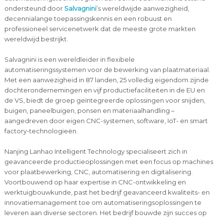
ondersteund door
Salvagnini
’s wereldwijde aanwezigheid,
decennialange toepassingskennis en een robuust en
professioneel servicenetwerk dat de meeste grote markten
wereldwijd bestrijkt.
Salvagnini is een wereldleider in flexibele
automatiseringssystemen voor de bewerking van plaatmateriaal.
Met een aanwezigheid in 87 landen, 25 volledig eigendom zijnde
dochterondernemingen en vijf productiefaciliteiten in de EU en
de VS, biedt de groep geïntegreerde oplossingen voor snijden,
buigen, paneelbuigen, ponsen en materiaalhandling –
aangedreven door eigen CNC-systemen, software, IoT- en smart
factory-technologieën.
Nanjing Lanhao Intelligent Technology specialiseert zich in
geavanceerde productieoplossingen met een focus op machines
voor plaatbewerking, CNC, automatisering en digitalisering.
Voortbouwend op haar expertise in CNC-ontwikkeling en
werktuigbouwkunde, past het bedrijf geavanceerd kwaliteits- en
innovatiemanagement toe om automatiseringsoplossingen te
leveren aan diverse sectoren. Het bedrijf bouwde zijn succes op