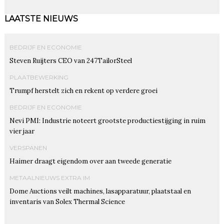
LAATSTE NIEUWS
BEDRIJF EN ECONOMIE
Steven Ruijters CEO van 247TailorSteel
PLAATBEWERKING
Trumpf herstelt zich en rekent op verdere groei
BEDRIJF EN ECONOMIE
Nevi PMI: Industrie noteert grootste productiestijging in ruim
vier jaar
VERSPANEN
Haimer draagt eigendom over aan tweede generatie
METAALNIEUWS EXTRA IM
Dome Auctions veilt machines, lasapparatuur, plaatstaal en
inventaris van Solex Thermal Science