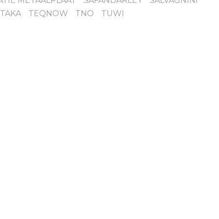
ATIE METAALPLAAT
SAFANDARLEY
SALVAGNINI
STAKA
TEQNOW
TNO
TUWI