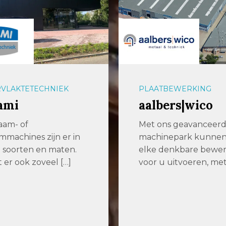
VLAKTETECHNIEK
PLAATBEWERKING
ami
aalbers|wico
aam- of
Met ons geavanceer
mmachines zijn er in
machinepark kunne
ei soorten en maten.
elke denkbare bewer
er ook zoveel […]
voor u uitvoeren, met