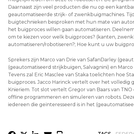
Daarnaast zijn veel producten die nu op een kantb
geautomatiseerde strijk- of zwenkbuigmachines. Ti
buigtechnieken besproken met hun mate van automa
het buigproces willen gaan automatiseren. Deelnemer
om te kiezen voor welk buigproces? (kanten, zwenkbu
automatiseren/robotiseren?; Hoe kunt u uw buigpro
Sprekers zijn Marco van Drie van SafanDarley (geau
(geautomatiseerd strijkbuigen, Salvagnini) en Marc
Tevens zal Eric Masclee van Staka toelichten hoe S
buigproces. Jacco Harinck vertelt over het volledig
Knieriem. Tot slot vertelt Gregor van Baars van 
offline programmeren en simuleren van robots. De
iedereen die geïnteresseerd is in het (geautomatise