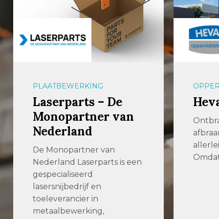
PLAATBEWERKING
OPPER
Laserparts – De
Hev
Monopartner van
Ontbr
Nederland
afbraa
allerl
De Monopartner van
Omdat 
Nederland Laserparts is een
gespecialiseerd
lasersnijbedrijf en
toeleverancier in
metaalbewerking,