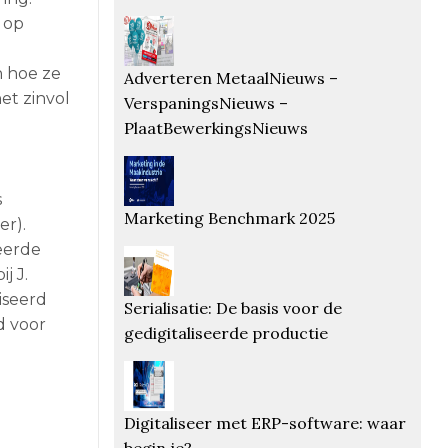
 op
n hoe ze
Adverteren MetaalNieuws –
et zinvol
VerspaningsNieuws –
PlaatBewerkingsNieuws
s
Marketing Benchmark 2025
r).
eerde
j J.
iseerd
Serialisatie: De basis voor de
d voor
gedigitaliseerde productie
Digitaliseer met ERP-software: waar
begin je?