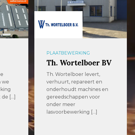
PLAATBEWERKING
Th. Wortelboer BV
de
Th. Wortelboer levert,
n we
verhuurt, repareert en
king
onderhoudt machines en
 de […]
gereedschappen voor
onder meer
lasvoorbewerking […]