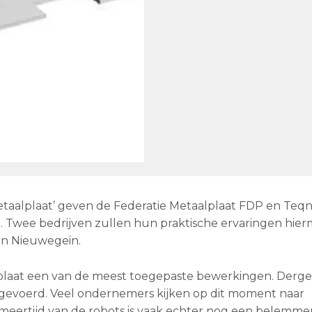
aalplaat’ geven de Federatie Metaalplaat FDP en Teqn
t. Twee bedrijven zullen hun praktische ervaringen hier
 in Nieuwegein.
 plaat een van de meest toegepaste bewerkingen. Dergel
evoerd. Veel ondernemers kijken op dit moment naar
eertijd van de robots is vaak echter nog een belemmer