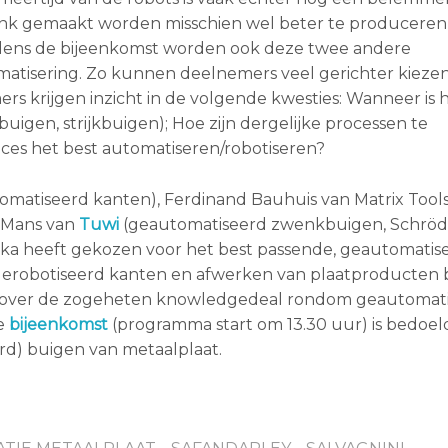
ank gemaakt worden misschien wel beter te produceren
jdens de bijeenkomst worden ook deze twee andere
tisering. Zo kunnen deelnemers veel gerichter kieze
s krijgen inzicht in de volgende kwesties: Wanneer is h
igen, strijkbuigen); Hoe zijn dergelijke processen te
ces het best automatiseren/robotiseren?
tomatiseerd kanten), Ferdinand Bauhuis van Matrix Tool
o Mans van
Tuwi
(geautomatiseerd zwenkbuigen, Schröde
taka heeft gekozen voor het best passende, geautomatis
 gerobotiseerd kanten en afwerken van plaatproducten bi
TNO over de zogeheten knowledgedeal rondom geautomat
ze
bijeenkomst
(programma start om 13.30 uur) is bedoel
erd) buigen van metaalplaat.