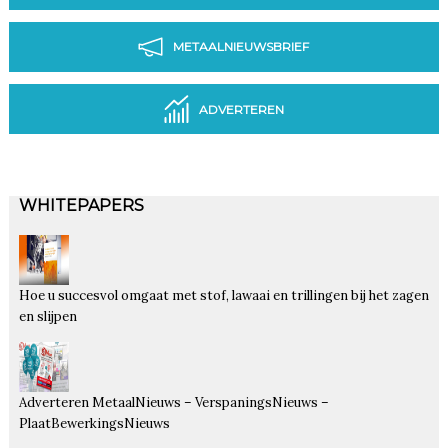
METAALNIEUWSBRIEF
ADVERTEREN
WHITEPAPERS
Hoe u succesvol omgaat met stof, lawaai en trillingen bij het zagen
en slijpen
Adverteren MetaalNieuws – VerspaningsNieuws –
PlaatBewerkingsNieuws