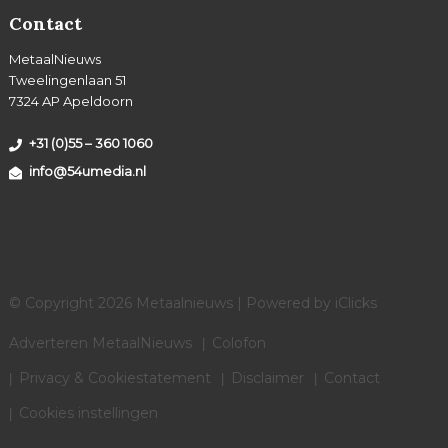
Contact
MetaalNieuws
Tweelingenlaan 51
7324 AP Apeldoorn
+31 (0)55 – 360 1060
info@54umedia.nl
© Copyright 2026 Metaalnieuws | Powered by
iClicks
Adverteren MetaalNieuws
Colofon
Privacy & Cookiestatement
Disclaimer
Contact
Cookies instellingen