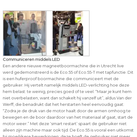
Communiceren middels LED
Een andere nieuwe magneetboormachine die in Utrecht live
werd gedemonstreerd is de Eco.55 of Eco.55-T met tapfunctie. Dit
is een huferproof boormachine die communiceert met de
gebruiker. Hij vertelt namelijk middels LED-verlichting hoe deze
hem belast: te weinig, precies goed of te veel. “Maar je kunt hem
niet overbelasten, want dan schakelt hij vanzelf uit”, aldus Van der
Werff, die benadrukt dat het herstarten heel eenvoudig gaat:
“Zodra je de druk van de motor haalt door de armen omhoog te
bewegen en de boor daardoor van het materiaal af gaat, start de
motor weer.” Met deze ‘smart restart’ spaart de gebruiker niet
alleen zijn machine maar ook tijd. De Eco.55 is vooral een uitkomst
bij moeilijkere bewerkingen: deze hoeft de gebruiker niet meer