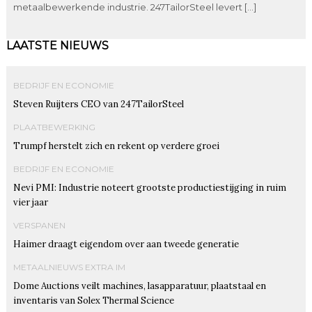
metaalbewerkende industrie. 247TailorSteel levert […]
LAATSTE NIEUWS
BEDRIJF EN ECONOMIE
Steven Ruijters CEO van 247TailorSteel
PLAATBEWERKING
Trumpf herstelt zich en rekent op verdere groei
BEDRIJF EN ECONOMIE
Nevi PMI: Industrie noteert grootste productiestijging in ruim
vier jaar
VERSPANEN
Haimer draagt eigendom over aan tweede generatie
METAALNIEUWS EXTRA IM
Dome Auctions veilt machines, lasapparatuur, plaatstaal en
inventaris van Solex Thermal Science