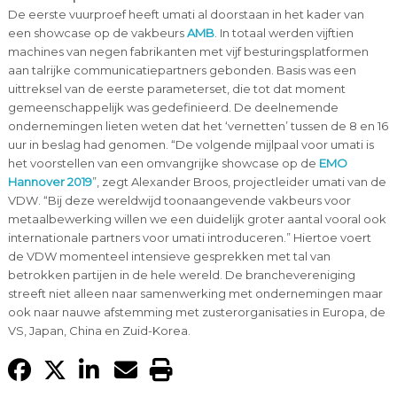
De eerste vuurproef heeft umati al doorstaan in het kader van
een showcase op de vakbeurs
AMB
. In totaal werden vijftien
machines van negen fabrikanten met vijf besturingsplatformen
aan talrijke communicatiepartners gebonden. Basis was een
uittreksel van de eerste parameterset, die tot dat moment
gemeenschappelijk was gedefinieerd. De deelnemende
ondernemingen lieten weten dat het ‘vernetten’ tussen de 8 en 16
uur in beslag had genomen. “De volgende mijlpaal voor umati is
het voorstellen van een omvangrijke showcase op de
EMO
Hannover 2019
”, zegt Alexander Broos, projectleider umati van de
VDW. “Bij deze wereldwijd toonaangevende vakbeurs voor
metaalbewerking willen we een duidelijk groter aantal vooral ook
internationale partners voor umati introduceren.” Hiertoe voert
de VDW momenteel intensieve gesprekken met tal van
betrokken partijen in de hele wereld. De branchevereniging
streeft niet alleen naar samenwerking met ondernemingen maar
ook naar nauwe afstemming met zusterorganisaties in Europa, de
VS, Japan, China en Zuid-Korea.