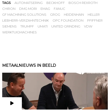
TAGS
AUTOMATSERING
BECKHOFF
BOSCH REXROTH
CHIRON
DMG MORI
EMAG
FANUC
GF MACHINING SOLUTIONS
GROG
HEIDENHAIN
HELLER
LIEBHERR-VERZAHNTECHNIK
OPC FOUNDATION
PFIFFNER
SIEMENS
TRUMPF
UMATI
UNITED GRINDING
VDW
WERKTUIGMACHINES
METAALNIEUWS IN BEELD