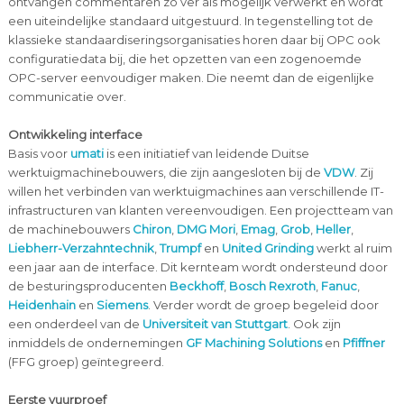
ontvangen commentaren zo ver als mogelijk verwerkt en wordt
een uiteindelijke standaard uitgestuurd. In tegenstelling tot de
klassieke standaardiseringsorganisaties horen daar bij OPC ook
configuratiedata bij, die het opzetten van een zogenoemde
OPC-server eenvoudiger maken. Die neemt dan de eigenlijke
communicatie over.
Ontwikkeling interface
Basis voor
umati
is een initiatief van leidende Duitse
werktuigmachinebouwers, die zijn aangesloten bij de
VDW
. Zij
willen het verbinden van werktuigmachines aan verschillende IT-
infrastructuren van klanten vereenvoudigen. Een projectteam van
de machinebouwers
Chiron
,
DMG Mori
,
Emag
,
Grob
,
Heller
,
Liebherr-Verzahntechnik
,
Trumpf
en
United Grinding
werkt al ruim
een jaar aan de interface. Dit kernteam wordt ondersteund door
de besturingsproducenten
Beckhoff
,
Bosch Rexroth
,
Fanuc
,
Heidenhain
en
Siemens
. Verder wordt de groep begeleid door
een onderdeel van de
Universiteit van Stuttgart
. Ook zijn
inmiddels de ondernemingen
GF Machining Solutions
en
Pfiffner
(FFG groep) geïntegreerd.
Eerste vuurproef