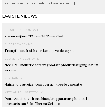
aan nauwkeurigheid, betrouwbaarheid en […]
LAATSTE NIEUWS
BEDRIJF EN ECONOMIE
Steven Ruijters CEO van 247TailorSteel
PLAATBEWERKING
Trumpf herstelt zich en rekent op verdere groei
BEDRIJF EN ECONOMIE
Nevi PMI: Industrie noteert grootste productiestijging in ruim
vier jaar
VERSPANEN
Haimer draagt eigendom over aan tweede generatie
METAALNIEUWS EXTRA IM
Dome Auctions veilt machines, lasapparatuur, plaatstaal en
inventaris van Solex Thermal Science