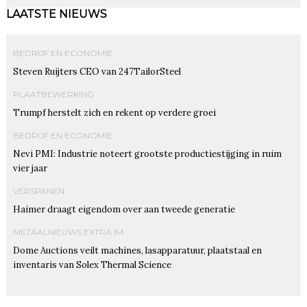
LAATSTE NIEUWS
BEDRIJF EN ECONOMIE
Steven Ruijters CEO van 247TailorSteel
PLAATBEWERKING
Trumpf herstelt zich en rekent op verdere groei
BEDRIJF EN ECONOMIE
Nevi PMI: Industrie noteert grootste productiestijging in ruim
vier jaar
VERSPANEN
Haimer draagt eigendom over aan tweede generatie
METAALNIEUWS EXTRA IM
Dome Auctions veilt machines, lasapparatuur, plaatstaal en
inventaris van Solex Thermal Science