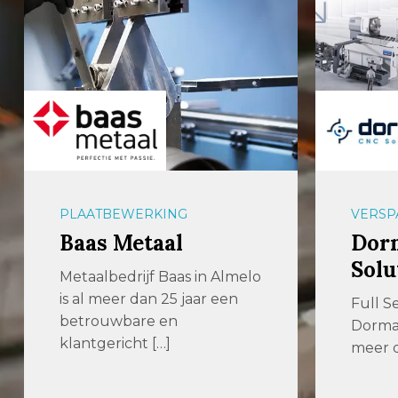
PLAATBEWERKING
VERSP
Baas Metaal
Dor
Solu
Metaalbedrijf Baas in Almelo
is al meer dan 25 jaar een
Full S
betrouwbare en
Dormac
klantgericht […]
meer d