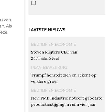
[…]
en van
n. Als
LAATSTE NIEUWS
deze
BEDRIJF EN ECONOMIE
Steven Ruijters CEO van
247TailorSteel
PLAATBEWERKING
Trumpf herstelt zich en rekent op
verdere groei
BEDRIJF EN ECONOMIE
Nevi PMI: Industrie noteert grootste
productiestijging in ruim vier jaar