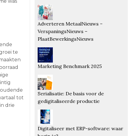
ame was
Adverteren MetaalNieuws –
VerspaningsNieuws –
PlaatBewerkingsNieuws
gende
roei te
 maakten
Marketing Benchmark 2025
voorraad
mige
intig
nhoudende
Serialisatie: De basis voor de
artaal tot
gedigitaliseerde productie
in drie
Digitaliseer met ERP-software: waar
begin je?