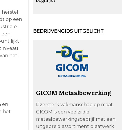
 herstel
idt op een
ustriële
BEDRIJVENGIDS UITGELICHT
p een
unt lijkt
t niveau
 van het
GICOM Metaalbewerking
n en
IJzersterk vakmanschap op maat.
n het
GICOM is een veelzijdig
metaalbewerkingsbedrijf met een
uitgebreid assortiment plaatwerk