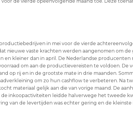
n voor de vierde opeenvolgende maand toe. Deze toen
roductiebedrijven in mei voor de vierde achtereenvol
dat nieuwe vaste krachten werden aangenomen om de g
n en kleiner dan in april. De Nederlandse producenten
voorraad om aan de productievereisten te voldoen. De 
nd op rij en in de grootste mate in drie maanden. Som
adverkleining om zo hun cashflow te verbeteren. Na tw
ocht materiaal gelijk aan die van vorige maand. De aa
 de inkoopactiviteiten leidde halverwege het tweede kw
ing van de levertijden was echter gering en de kleinste 