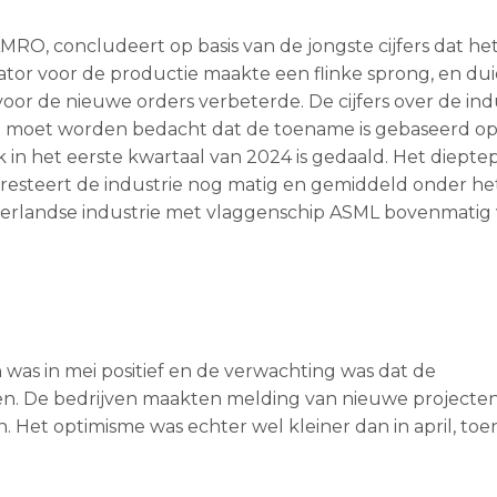
MRO, concludeert op basis van de jongste cijfers dat het
ator voor de productie maakte een flinke sprong, en du
voor de nieuwe orders verbeterde. De cijfers over de ind
wel moet worden bedacht dat de toename is gebaseerd o
k in het eerste kwartaal van 2024 is gedaald. Het dieptep
presteert de industrie nog matig en gemiddeld onder he
derlandse industrie met vlaggenschip ASML bovenmatig
was in mei positief en de verwachting was dat de
n. De bedrijven maakten melding van nieuwe projecte
 Het optimisme was echter wel kleiner dan in april, toe