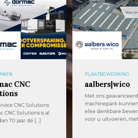
ANEN
PLAATBEWERKING
mac CNC
aalbers|wico
tions
Met ons geavanceer
machinepark kunne
ervice CNC Solutions
elke denkbare bewer
 CNC Solutions is al
voor u uitvoeren, met
an 70 jaar dé […]