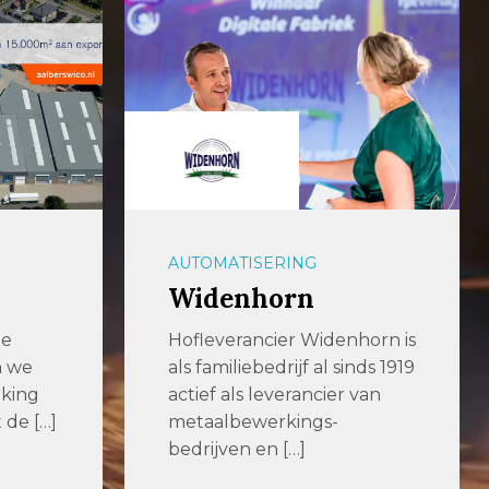
AUTOMATISERING
Widenhorn
de
Hofleverancier Widenhorn is
n we
als familiebedrijf al sinds 1919
king
actief als leverancier van
 de […]
metaalbewerkings-
bedrijven en […]