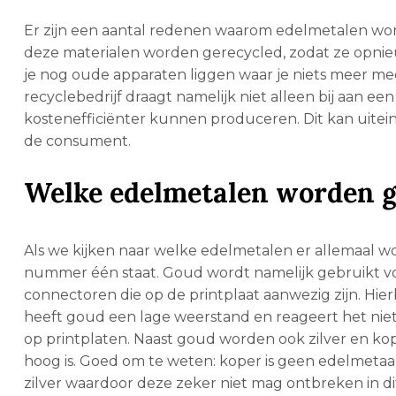
Er zijn een aantal redenen waarom edelmetalen word
deze materialen worden gerecycled, zodat ze opni
je nog oude apparaten liggen waar je niets meer me
recyclebedrijf draagt namelijk niet alleen bij aan ee
kostenefficiënter kunnen produceren. Dit kan uiteind
de consument.
Welke edelmetalen worden g
Als we kijken naar welke edelmetalen er allemaal wo
nummer één staat. Goud wordt namelijk gebruikt v
connectoren die op de printplaat aanwezig zijn. Hierbi
heeft goud een lage weerstand en reageert het nie
op printplaten. Naast goud worden ook zilver en ko
hoog is. Goed om te weten: koper is geen edelmetaa
zilver waardoor deze zeker niet mag ontbreken in dit l