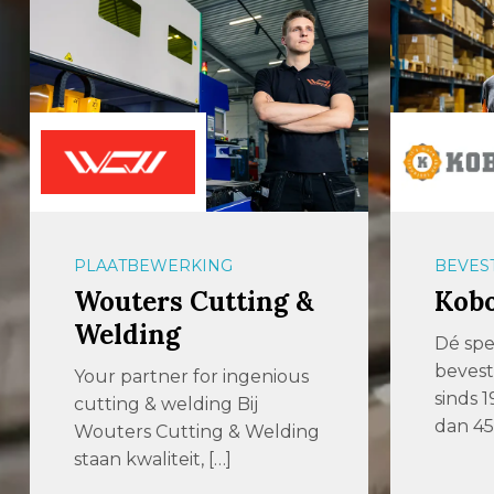
BEVESTIGINGSMATERIALEN
PLAAT
Kobout B.V.
Ren
Dé specialist in
Renne
bevestigingsmaterialen
toona
sinds 1979 Kobout is al meer
metaal
dan 45 jaar een […]
met me
ervari
verre