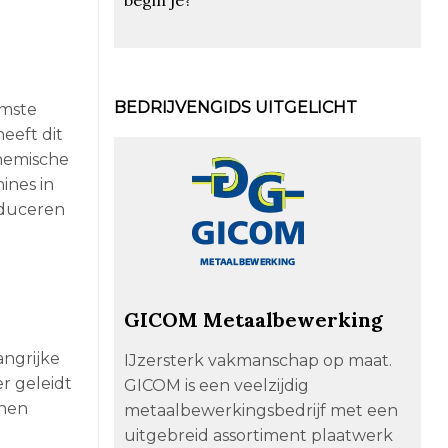
BEDRIJVENGIDS UITGELICHT
amste
eeft dit
hemische
ines in
oduceren
GICOM Metaalbewerking
angrijke
IJzersterk vakmanschap op maat.
r geleidt
GICOM is een veelzijdig
nnen
metaalbewerkingsbedrijf met een
uitgebreid assortiment plaatwerk