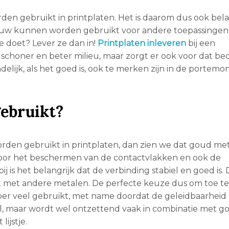
en gebruikt in printplaten. Het is daarom dus ook bela
euw kunnen worden gebruikt voor andere toepassingen
e doet? Lever ze dan in!
Printplaten inleveren
bij een
n schoner en beter milieu, maar zorgt er ook voor dat be
elijk, als het goed is, ook te merken zijn in de portem
ebruikt?
rden gebruikt in printplaten, dan zien we dat goud met
oor het beschermen van de contactvlakken en ook de
j is het belangrijk dat de verbinding stabiel en goed is.
t met andere metalen. De perfecte keuze dus om toe te
per veel gebruikt, met name doordat de geleidbaarheid
l, maar wordt wel ontzettend vaak in combinatie met g
ijstje.