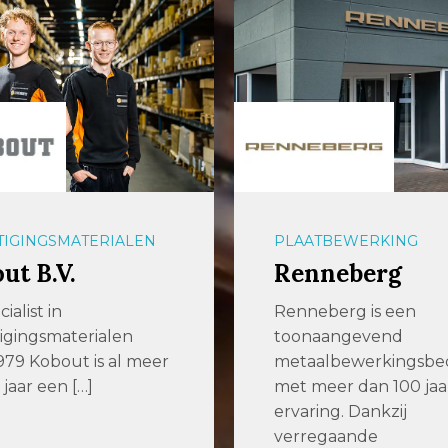
BEWERKING
OPSLAGSYSTEMEN
neberg
aalbers|farina
berg is een
Efficiënter producer
angevend
slimmere opslagsyst
bewerkingsbedrijf
voor plaatwerk en
er dan 100 jaar
langgoed Enkele jar
ng. Dankzij
geleden zochten we 
gaande