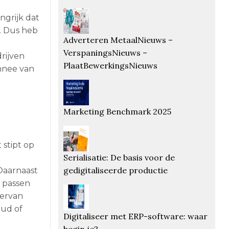
ngrijk dat
. Dus heb
Adverteren MetaalNieuws –
VerspaningsNieuws –
drijven
PlaatBewerkingsNieuws
onnee van
Marketing Benchmark 2025
 stipt op
Serialisatie: De basis voor de
gedigitaliseerde productie
 Daarnaast
 passen
 ervan
oud of
Digitaliseer met ERP-software: waar
begin je?