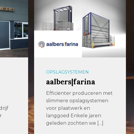
PLAATBEWERKING
Baas Metaal
en met
Metaalbedrijf Baas in Almelo
emen
is al meer dan 25 jaar een
betrouwbare en
en
klantgericht […]
[…]