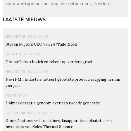
verkopen topmachines voor het ontbramen, afronden […]
LAATSTE NIEUWS
BEDRIJF EN ECONOMIE
Steven Ruijters CEO van 247TailorSteel
PLAATBEWERKING
Trumpf herstelt zich en rekent op verdere groei
BEDRIJF EN ECONOMIE
Nevi PMI: Industrie noteert grootste productiestijging in ruim
vier jaar
VERSPANEN
Haimer draagt eigendom over aan tweede generatie
METAALNIEUWS EXTRA IM
Dome Auctions veilt machines, lasapparatuur, plaatstaal en
inventaris van Solex Thermal Science