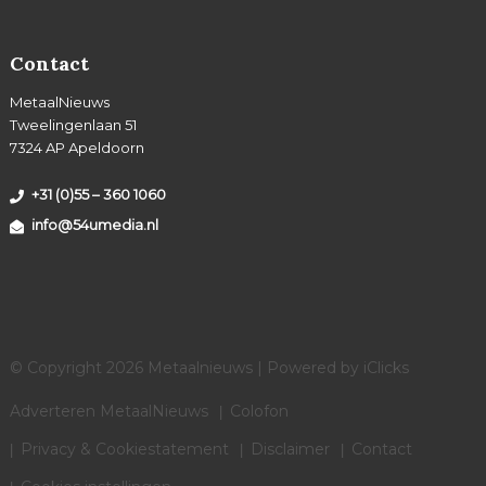
Contact
MetaalNieuws
Tweelingenlaan 51
7324 AP Apeldoorn
+31 (0)55 – 360 1060
info@54umedia.nl
© Copyright 2026 Metaalnieuws | Powered by
iClicks
Adverteren MetaalNieuws
Colofon
Privacy & Cookiestatement
Disclaimer
Contact