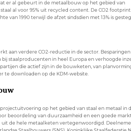
at er al gebeurt in de metaalbouw op het gebied van
taal al voor 95% uit recycled content. De CO2 footprint
e van 1990 terwijl de afzet sindsdien met 13% is geste
kt aan verdere CO2-reductie in de sector. Besparingen
 bij staalproducenten in heel Europa en verhoogde inz
 partijen die actief zijn in de bouwketen, van planvormin
 hier te downloaden op de KDM-website.
bouw
rojectuitvoering op het gebied van staal en metaal in 
voor beoordeling van duurzaamheid en een goede markt
en uit de hele metaalketen vertegenwoordigd. Deelnemer
andse Staalbouwers (SNS), Koninklijke Staalfederatie 