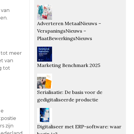
 van
gen.
Adverteren MetaalNieuws –
VerspaningsNieuws –
PlaatBewerkingsNieuws
 tot meer
et van
Marketing Benchmark 2025
g tot
Serialisatie: De basis voor de
gedigitaliseerde productie
de
positie
s zijn
Digitaliseer met ERP-software: waar
Nederland
begin je?