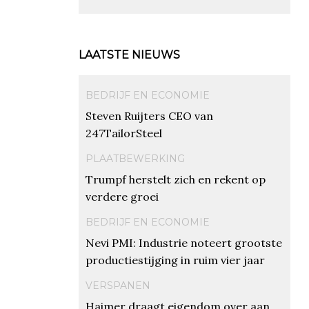
LAATSTE NIEUWS
BEDRIJF EN ECONOMIE
Steven Ruijters CEO van
247TailorSteel
PLAATBEWERKING
Trumpf herstelt zich en rekent op
verdere groei
BEDRIJF EN ECONOMIE
Nevi PMI: Industrie noteert grootste
productiestijging in ruim vier jaar
VERSPANEN
Haimer draagt eigendom over aan