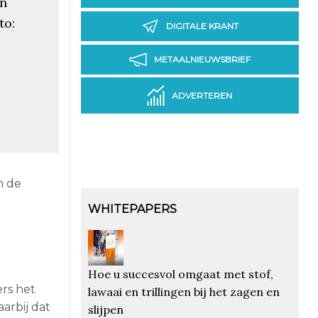
en
to:
DIGITALE KRANT
METAALNIEUWSBRIEF
ADVERTEREN
n de
WHITEPAPERS
Hoe u succesvol omgaat met stof,
ers het
lawaai en trillingen bij het zagen en
arbij dat
slijpen