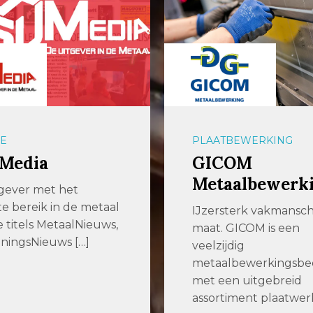
E
PLAATBEWERKING
 Media
GICOM
Metaalbewerk
gever met het
e bereik in de metaal
IJzersterk vakmansc
 titels MetaalNieuws,
maat. GICOM is een
ningsNieuws […]
veelzijdig
metaalbewerkingsbed
met een uitgebreid
assortiment plaatwerk