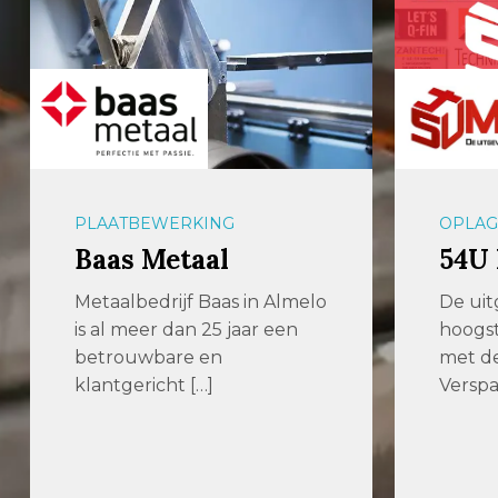
PLAATBEWERKING
OPLAG
Baas Metaal
54U
Metaalbedrijf Baas in Almelo
De uit
is al meer dan 25 jaar een
hoogst
betrouwbare en
met de
klantgericht […]
Verspa