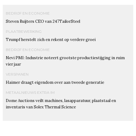
BEDRIJF EN ECONOMIE
Steven Ruijters CEO van 247TailorSteel
PLAATBEWERKING
Trumpf herstelt zich en rekent op verdere groei
BEDRIJF EN ECONOMIE
Nevi PMI: Industrie noteert grootste productiestijging in ruim
vier jaar
VERSPANEN
Haimer draagt eigendom over aan tweede generatie
METAALNIEUWS EXTRA IM
Dome Auctions veilt machines, lasapparatuur, plaatstaal en
inventaris van Solex Thermal Science