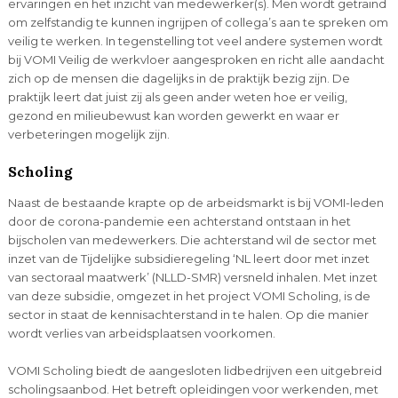
ervaringen en het inzicht van medewerker(s). Men wordt getraind
om zelfstandig te kunnen ingrijpen of collega’s aan te spreken om
veilig te werken. In tegenstelling tot veel andere systemen wordt
bij VOMI Veilig de werkvloer aangesproken en richt alle aandacht
zich op de mensen die dagelijks in de praktijk bezig zijn. De
praktijk leert dat juist zij als geen ander weten hoe er veilig,
gezond en milieubewust kan worden gewerkt en waar er
verbeteringen mogelijk zijn.
Scholing
Naast de bestaande krapte op de arbeidsmarkt is bij VOMI-leden
door de corona-pandemie een achterstand ontstaan in het
bijscholen van medewerkers. Die achterstand wil de sector met
inzet van de Tijdelijke subsidieregeling ‘NL leert door met inzet
van sectoraal maatwerk’ (NLLD-SMR) versneld inhalen. Met inzet
van deze subsidie, omgezet in het project VOMI Scholing, is de
sector in staat de kennisachterstand in te halen. Op die manier
wordt verlies van arbeidsplaatsen voorkomen.
VOMI Scholing biedt de aangesloten lidbedrijven een uitgebreid
scholingsaanbod. Het betreft opleidingen voor werkenden, met