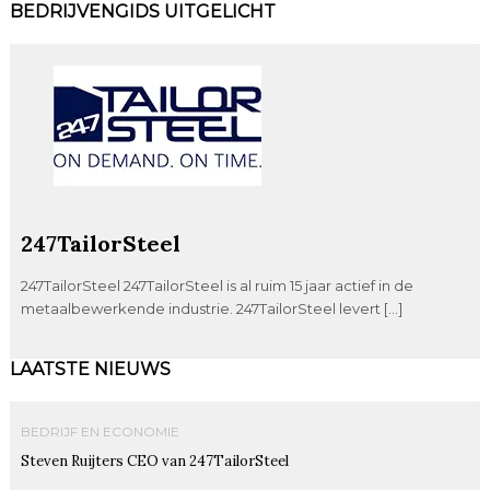
BEDRIJVENGIDS UITGELICHT
247TailorSteel
247TailorSteel 247TailorSteel is al ruim 15 jaar actief in de
metaalbewerkende industrie. 247TailorSteel levert […]
LAATSTE NIEUWS
BEDRIJF EN ECONOMIE
Steven Ruijters CEO van 247TailorSteel