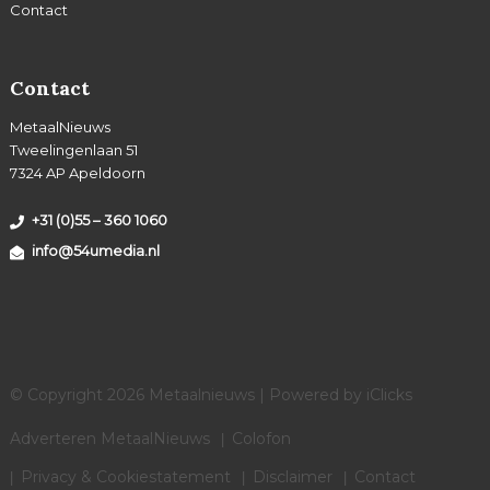
Contact
Contact
MetaalNieuws
Tweelingenlaan 51
7324 AP Apeldoorn
+31 (0)55 – 360 1060
info@54umedia.nl
© Copyright 2026 Metaalnieuws | Powered by
iClicks
Adverteren MetaalNieuws
Colofon
Privacy & Cookiestatement
Disclaimer
Contact