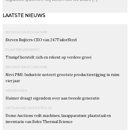
LAATSTE NIEUWS
BEDRIJF EN ECONOMIE
Steven Ruijters CEO van 247TailorSteel
PLAATBEWERKING
Trumpf herstelt zich en rekent op verdere groei
BEDRIJF EN ECONOMIE
Nevi PMI: Industrie noteert grootste productiestijging in ruim
vier jaar
VERSPANEN
Haimer draagt eigendom over aan tweede generatie
METAALNIEUWS EXTRA IM
Dome Auctions veilt machines, lasapparatuur, plaatstaal en
inventaris van Solex Thermal Science