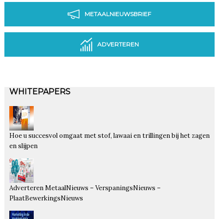
METAALNIEUWSBRIEF
ADVERTEREN
WHITEPAPERS
Hoe u succesvol omgaat met stof, lawaai en trillingen bij het zagen
en slijpen
Adverteren MetaalNieuws – VerspaningsNieuws –
PlaatBewerkingsNieuws