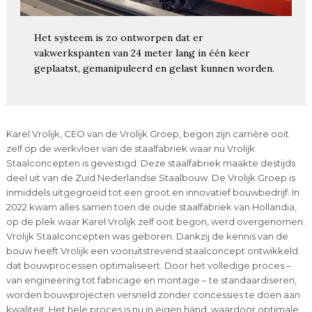
Het systeem is zo ontworpen dat er
vakwerkspanten van 24 meter lang in één keer
geplaatst, gemanipuleerd en gelast kunnen worden.
Karel Vrolijk, CEO van de Vrolijk Groep, begon zijn carrière ooit
zelf op de werkvloer van de staalfabriek waar nu Vrolijk
Staalconcepten is gevestigd. Deze staalfabriek maakte destijds
deel uit van de Zuid Nederlandse Staalbouw. De Vrolijk Groep is
inmiddels uitgegroeid tot een groot en innovatief bouwbedrijf. In
2022 kwam alles samen toen de oude staalfabriek van Hollandia,
op de plek waar Karel Vrolijk zelf ooit begon, werd overgenomen:
Vrolijk Staalconcepten was geboren. Dankzij de kennis van de
bouw heeft Vrolijk een vooruitstrevend staalconcept ontwikkeld
dat bouwprocessen optimaliseert. Door het volledige proces –
van engineering tot fabricage en montage – te standaardiseren,
worden bouwprojecten versneld zonder concessies te doen aan
kwaliteit. Het hele proces is nu in eigen hand, waardoor optimale