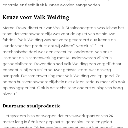
controle en flexibiliteit kunnen worden aangeboden.
Keuze voor Valk Welding
Marcel Boks, directeur van Vrolijk Staalconcepten, was lid van het
team dat verantwoordelijk was voor de opzet van de nieuwe
fabriek. “Valk Welding was het verst gevorderd qua kennis en
kunde voor het product dat wij wilden”, vertelt hij. “Het
mechanische deel was een essentieel onderdeel van onze
lasrobot en in samenwerking met Kuunders waren zij hierin
gespecialiseerd. Bovendien had Valk Welding een vergelijkbaar
concept al bij een trailerbouwer geïnstalleerd, wat ons erg
aansprak. De samenwerking met Valk Welding verliep goed. Ze
nemen hun verantwoordelijkheid niet alleen serieus, maar zijn ook
oplossingsgericht. Ook is de technische ondersteuning van hoog
niveau.”
Duurzame staalproductie
Het systeem is zo ontworpen dat er vakwerkspanten van 24
meter lang in één keer geplaatst, gemanipuleerd en gelast
kunnen worden. Dit innovatieve concept maakt het mogelijk om