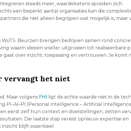
integreren steeds meer, waardeketens spreiden zich
Slechts een beperkt aantal organisaties kan die complexite
rtners die niet alleen begrijpen wat mogelijk is, maar 
zoals WoTS. Beurzen brengen bedrijven samen rond concre
g waarin ideeën sneller uitgroeien tot realiseerbare p
“Ze gaat over inzicht, toepassing en vertrouwen. Je komt
 vervangt het niet
nd. Maar volgens
FHI
ligt de echte waarde niet in de tec
g PI–AI–PI (Personal Intelligence – Artificial Intelligence
len eerst zelf hun context en doelstellingen, zetten ver
esultaten. Die laatste stap vereist opnieuw expertise en
zicht blijft essentieel.