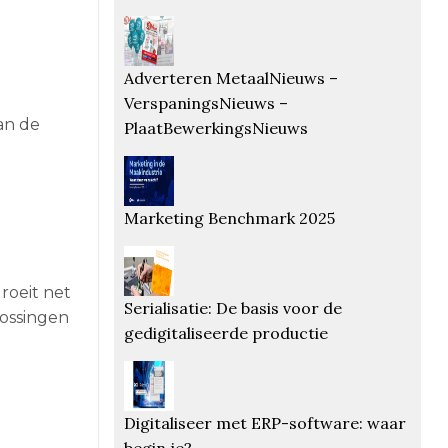
Adverteren MetaalNieuws –
VerspaningsNieuws –
an de
PlaatBewerkingsNieuws
Marketing Benchmark 2025
groeit net
Serialisatie: De basis voor de
lossingen
gedigitaliseerde productie
Digitaliseer met ERP-software: waar
begin je?