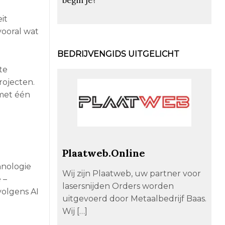
it
vooral wat
BEDRIJVENGIDS UITGELICHT
te
rojecten.
 met één
Plaatweb.Online
hnologie
Wij zijn Plaatweb, uw partner voor
 –
lasersnijden Orders worden
volgens AI
uitgevoerd door Metaalbedrijf Baas.
Wij […]