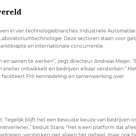
wereld
n in vier technologiebranches: Industriële Automatiser
Laboratoriumtechnologie. Deze sectoren staan voor geli
marktkrapte en internationale concurrentie.
n en samen te werken”, zegt directeur Andreas Meijer. 
sneller ontwikkelt en bedrijven elkaar versterken.” Met
faciliteert FHI kennisdeling en samenwerking over
 Tegelijk blijft het een bewuste keuze van bedrijven om 
nstverlener,” besluit Stans. “Het is een platform dat all
ijdragen, versterken niet alleen het geheel, maar ook 