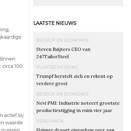
LAATSTE NIEUWS
ing,
jkaardige
BEDRIJF EN ECONOMIE
Steven Ruijters CEO van
247TailorSteel
“Binnen
 circa 100
PLAATBEWERKING
Trumpf herstelt zich en rekent op
verdere groei
BEDRIJF EN ECONOMIE
Nevi PMI: Industrie noteert grootste
productiestijging in ruim vier jaar
actief bij
VERSPANEN
een waarde
Haimer draagt eigendom over aan
hun eigen