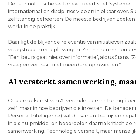
De technologische sector evolueert snel. Systemen 
internationaal en disciplines vloeien in elkaar over. 
zelfstandig beheersen. De meeste bedrijven zoeken pa
werkt in de praktijk.
Daar ligt de blijvende relevantie van initiatieven 
vraagstukken en oplossingen. Ze creëren een omgevin
“Een beurs gaat niet over informatie”, aldus Stans. 
vraag en vertrekt met meerdere oplossingen.”
AI versterkt samenwerking, maar
Ook de opkomst van AI verandert de sector ingrijpe
zelf, maar in hoe bedrijven die inzetten. De benaderin
Personal Intelligence) vat dit samen: bedrijven bepa
in als hulpmiddel en beoordelen daarna kritisch de r
samenwerking. Technologie versnelt, maar menselijk in