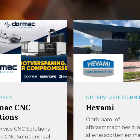
ANEN
OPPERVLAKTETECHNI
mac CNC
Hevami
tions
Ontbraam- of
afbraammachines zijn 
ervice CNC Solutions
allerlei soorten en ma
 CNC Solutions is al