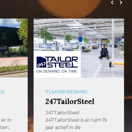
EK
PLAATBEWERKING
247TailorSteel
247TailorSteel
er in
247TailorSteel is al ruim 15
ten.
jaar actief in de