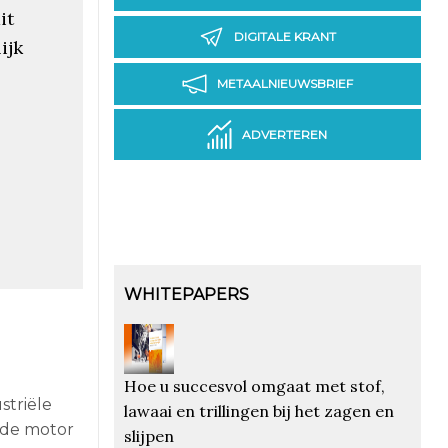
it
DIGITALE KRANT
ijk
METAALNIEUWSBRIEF
ADVERTEREN
WHITEPAPERS
Hoe u succesvol omgaat met stof,
striële
lawaai en trillingen bij het zagen en
 de motor
slijpen