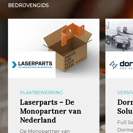
BEDRIJVENGIDS
PLAATBEWERKING
VERSP
Laserparts – De
Dor
Monopartner van
Solu
Nederland
Full S
Dormac
De Monopartner van