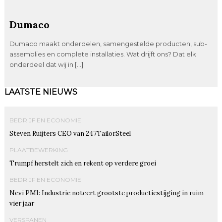
Dumaco
Dumaco maakt onderdelen, samengestelde producten, sub-
assemblies en complete installaties. Wat drijft ons? Dat elk
onderdeel dat wij in […]
LAATSTE NIEUWS
BEDRIJF EN ECONOMIE
Steven Ruijters CEO van 247TailorSteel
PLAATBEWERKING
Trumpf herstelt zich en rekent op verdere groei
BEDRIJF EN ECONOMIE
Nevi PMI: Industrie noteert grootste productiestijging in ruim
vier jaar
VERSPANEN