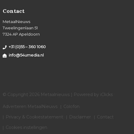
Contact
MetaalNieuws
Tweelingenlaan 51
7324 AP Apeldoorn
+31 (0)55 – 360 1060
info@54umedia.nl
© Copyright 2026 Metaalnieuws | Powered by
iClicks
Adverteren MetaalNieuws
Colofon
Privacy & Cookiestatement
Disclaimer
Contact
Cookies instellingen