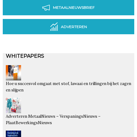
METAALNIEUWSBRIEF
ADVERTEREN
WHITEPAPERS
Hoe u succesvol omgaat met stof, lawaai en trillingen bij het zagen
en slijpen
Adverteren MetaalNieuws – VerspaningsNieuws –
PlaatBewerkingsNieuws