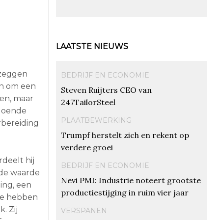
LAATSTE NIEUWS
 zeggen
BEDRIJF EN ECONOMIE
en om een
Steven Ruijters CEO van
ren, maar
247TailorSteel
ldoende
PLAATBEWERKING
rbereiding
Trumpf herstelt zich en rekent op
verdere groei
deelt hij
BEDRIJF EN ECONOMIE
egde waarde
Nevi PMI: Industrie noteert grootste
ning, een
productiestijging in ruim vier jaar
te hebben
. Zij
VERSPANEN