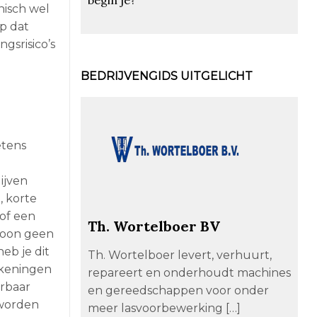
nisch wel
p dat
gsrisico’s
BEDRIJVENGIDS UITGELICHT
etens
ijven
, korte
 of een
Th. Wortelboer BV
ewoon geen
eb je dit
Th. Wortelboer levert, verhuurt,
ekeningen
repareert en onderhoudt machines
erbaar
en gereedschappen voor onder
 worden
meer lasvoorbewerking […]