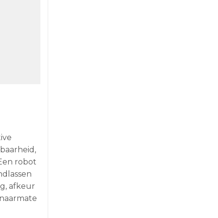
ive
lbaarheid,
Een robot
andlassen
g, afkeur
r naarmate