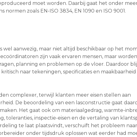
geproduceerd moet worden. Daarbij gaat het onder me
ns normen zoals EN-ISO 3834, EN 1090 en ISO 9001.
is wel aanwezig, maar niet altijd beschikbaar op het mo
tiecoördinatoren zijn vaak ervaren mensen, maar worden
ragen, planning en problemen op de vloer. Daardoor blijf
 kritisch naar tekeningen, specificaties en maakbaarheid 
rden complexer, terwijl klanten meer eisen stellen aan
eid. De beoordeling van een lasconstructie gaat daar
n maken. Het gaat ook om materiaalgedrag, warmte-inbr
toleranties, inspectie-eisen en de vertaling van klantsp
deling te laat plaatsvindt, verschuift het probleem naa
orbereider onder tijdsdruk oplossen wat eerder had mo