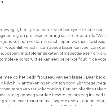
en.
 Andeweg ligt het probleem in veel bedrijven breder dan
engineering en procesbeheersing staan onder druk. “We
nergens kunnen vinden. En toch lopen we meer te stoei
en wezenlijk verschil. Een goede lasser kan veel corrige
de, opspanning, tolerantieketen of inspectie-eisen onvo
 of complexe constructies kan een beperkte fout in de voo
 mee op het bedrijfsbureau van een lasserij. Daar beoor
en kijkt hij klanttekeningen kritisch door. Zijn toegevo
het organiseren van terugkoppeling. Een onvolledige teke
ng moet vroeg genoeg worden besproken om nog invloed 
rgroeien naar markten met hogere eisen is dat belangrijk