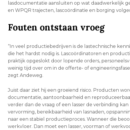
lasdocumentatie aansluiten op wat daadwerkelijk 
en WPQR trajecten, lascoördinatie en borging volge
Fouten ontstaan vroeg
“In veel productiebedrijven is de lastechnische kenn
die het hardst nodig is. Lascoördinatoren en produc
praktijk opgeslokt door lopende orders, personeelsv
weinig tijd over om in de offerte- of engineeringsfase
zegt Andeweg.
Juist daar ziet hij een groeiend risico. Producten wo
documentatie, aantoonbaarheid en reproduceerbaarh
verder dan de vraag of een lasser de verbinding ka
vervorming, bereikbaarheid van lasnaden, opspanning, 
naar een stabiel productieproces. Wanneer die beoor
werkvloer. Dan moet een lasser, voorman of werkvo