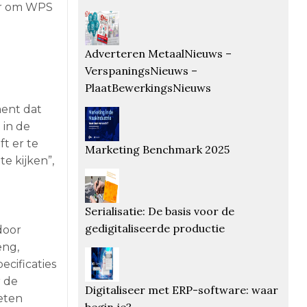
er om WPS
Adverteren MetaalNieuws –
VerspaningsNieuws –
PlaatBewerkingsNieuws
ment dat
 in de
t er te
Marketing Benchmark 2025
te kijken”,
Serialisatie: De basis voor de
gedigitaliseerde productie
door
eng,
ecificaties
r de
Digitaliseer met ERP-software: waar
eten
begin je?