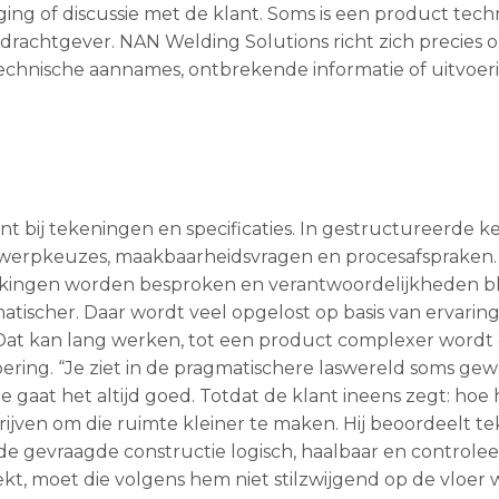
ging of discussie met de klant. Soms is een product tech
drachtgever. NAN Welding Solutions richt zich precies o
echnische aannames, ontbrekende informatie of uitvoerin
 bij tekeningen en specificaties. In gestructureerde k
ntwerpkeuzes, maakbaarheidsvragen en procesafspraken.
kingen worden besproken en verantwoordelijkheden bl
tischer. Daar wordt veel opgelost op basis van ervaring
. Dat kan lang werken, tot een product complexer wordt
oering. “Je ziet in de pragmatischere laswereld soms g
e gaat het altijd goed. Totdat de klant ineens zegt: hoe h
ijven om die ruimte kleiner te maken. Hij beoordeelt t
 de gevraagde constructie logisch, haalbaar en controle
t, moet die volgens hem niet stilzwijgend op de vloer