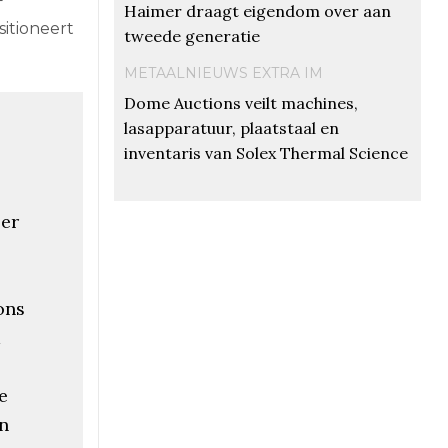
f
Haimer draagt eigendom over aan
itioneert
tweede generatie
METAALNIEUWS EXTRA IM
Dome Auctions veilt machines,
lasapparatuur, plaatstaal en
inventaris van Solex Thermal Science
er
ons
m
e
n