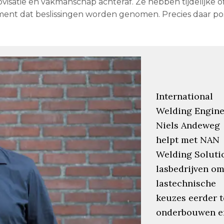
visatie en vakmanschap achteraf. Ze hebben tijdelijke o
ent dat beslissingen worden genomen. Precies daar pos
International
Welding Engine
Niels Andeweg
helpt met NAN
Welding Soluti
lasbedrijven o
lastechnische
keuzes eerder t
onderbouwen e