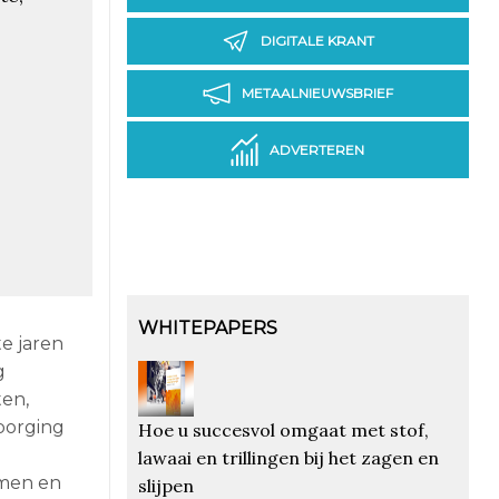
DIGITALE KRANT
METAALNIEUWSBRIEF
ADVERTEREN
WHITEPAPERS
te jaren
g
ten,
sborging
Hoe u succesvol omgaat met stof,
lawaai en trillingen bij het zagen en
rmen en
slijpen