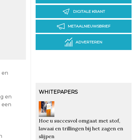
DIGITALE KRANT
METAALNIEUWSBRIEF
ADVERTEREN
 en
WHITEPAPERS
ng en
t een
Hoe u succesvol omgaat met stof,
lawaai en trillingen bij het zagen en
slijpen
n