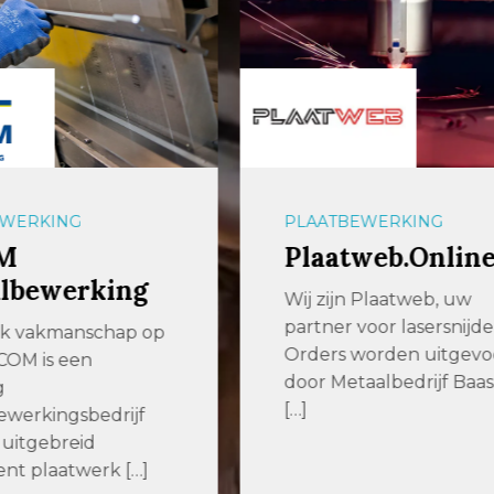
BEWERKING
OPSLAGSYSTEMEN
tweb.Online
aalbers|farina
jn Plaatweb, uw
Efficiënter producer
r voor lasersnijden
slimmere opslagsyst
s worden uitgevoerd
voor plaatwerk en
etaalbedrijf Baas. Wij
langgoed Enkele jar
geleden zochten we 