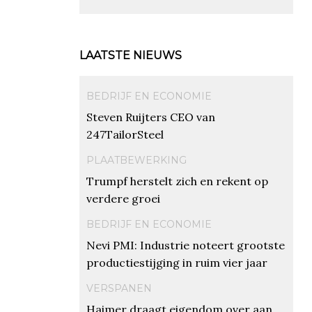
LAATSTE NIEUWS
BEDRIJF EN ECONOMIE
Steven Ruijters CEO van
247TailorSteel
PLAATBEWERKING
Trumpf herstelt zich en rekent op
verdere groei
BEDRIJF EN ECONOMIE
Nevi PMI: Industrie noteert grootste
productiestijging in ruim vier jaar
VERSPANEN
Haimer draagt eigendom over aan