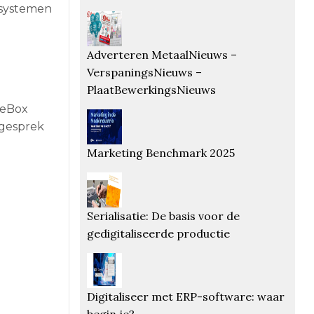
nsystemen
Adverteren MetaalNieuws –
VerspaningsNieuws –
PlaatBewerkingsNieuws
beBox
 gesprek
Marketing Benchmark 2025
Serialisatie: De basis voor de
gedigitaliseerde productie
Digitaliseer met ERP-software: waar
begin je?