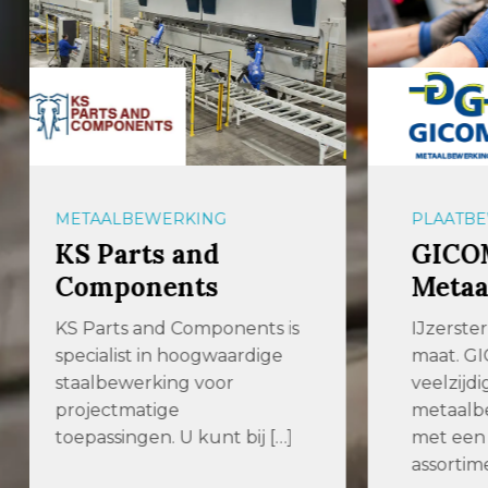
PLAATBEWERKING
PLAAT
GICOM
Plaa
Metaalbewerking
Wij zi
partne
IJzersterk vakmanschap op
Order
maat. GICOM is een
door M
veelzijdig
[…]
metaalbewerkingsbedrijf
met een uitgebreid
assortiment plaatwerk […]