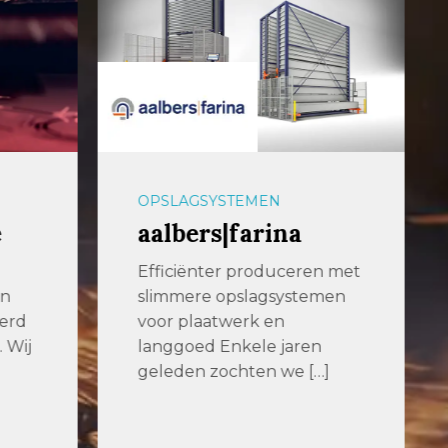
OPSLAGSYSTEMEN
Remmert GmbH
en met
Wij zijn gespecialiseerd in
emen
geautomatiseerde opslag-
en logistieke systemen. Wij
en
weten hoe we zware […]
[…]