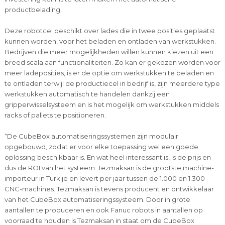
productbelading.
Deze robotcel beschikt over lades die in twee posities geplaatst
kunnen worden, voor het beladen en ontladen van werkstukken.
Bedrijven die meer mogelijkheden willen kunnen kiezen uit een
breed scala aan functionaliteiten. Zo kan er gekozen worden voor
meer ladeposities, is er de optie om werkstukken te beladen en
te ontladen terwijl de productiecel in bedrijf is, zijn meerdere type
werkstukken automatisch te handelen dankzij een
gripperwisselsysteem en is het mogelijk om werkstukken middels
racks of pallets te positioneren.
“De CubeBox automatiseringssystemen zijn modulair
opgebouwd, zodat er voor elke toepassing wel een goede
oplossing beschikbaar is. En wat heel interessant is, is de prijs en
dus de ROI van het systeem. Tezmaksan is de grootste machine-
importeur in Turkije en levert per jaar tussen de 1.000 en 1.300
CNC-machines. Tezmaksan is tevens producent en ontwikkelaar
van het CubeBox automatiseringssysteem. Door in grote
aantallen te produceren en ook Fanuc robots in aantallen op
voorraad te houden is Tezmaksan in staat om de CubeBox