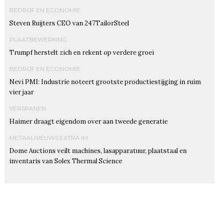
BEDRIJF EN ECONOMIE
Steven Ruijters CEO van 247TailorSteel
PLAATBEWERKING
Trumpf herstelt zich en rekent op verdere groei
BEDRIJF EN ECONOMIE
Nevi PMI: Industrie noteert grootste productiestijging in ruim
vier jaar
VERSPANEN
Haimer draagt eigendom over aan tweede generatie
METAALNIEUWS EXTRA IM
Dome Auctions veilt machines, lasapparatuur, plaatstaal en
inventaris van Solex Thermal Science