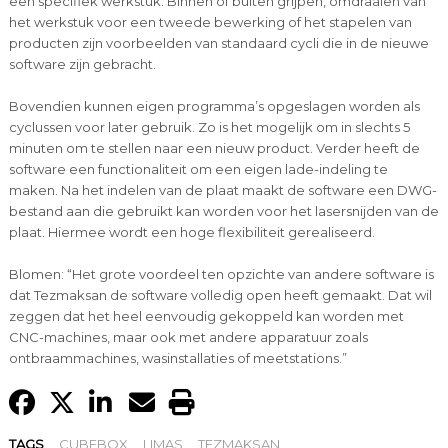
een specifiek werkstuk. Binnen of buiten grijpen, omdraaien van
het werkstuk voor een tweede bewerking of het stapelen van
producten zijn voorbeelden van standaard cycli die in de nieuwe
software zijn gebracht.
Bovendien kunnen eigen programma’s opgeslagen worden als
cyclussen voor later gebruik. Zo is het mogelijk om in slechts 5
minuten om te stellen naar een nieuw product. Verder heeft de
software een functionaliteit om een eigen lade-indeling te
maken. Na het indelen van de plaat maakt de software een DWG-
bestand aan die gebruikt kan worden voor het lasersnijden van de
plaat. Hiermee wordt een hoge flexibiliteit gerealiseerd.
Blomen: “Het grote voordeel ten opzichte van andere software is
dat Tezmaksan de software volledig open heeft gemaakt. Dat wil
zeggen dat het heel eenvoudig gekoppeld kan worden met
CNC-machines, maar ook met andere apparatuur zoals
ontbraammachines, wasinstallaties of meetstations.”
TAGS
CUBEBOX
LIMAS
TEZMAKSAN