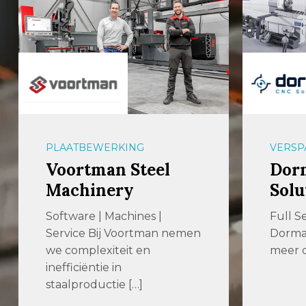
PLAATBEWERKING
VERSP
Voortman Steel
Dor
Machinery
Solu
Software | Machines |
Full S
Service Bij Voortman nemen
Dormac
we complexiteit en
meer d
inefficiëntie in
staalproductie […]