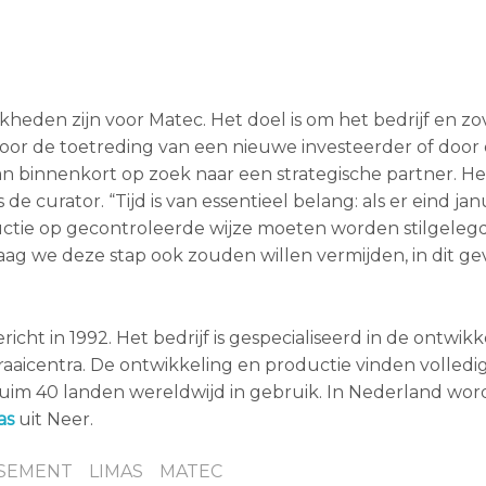
heden zijn voor Matec. Het doel is om het bedrijf en zo
door de toetreding van een nieuwe investeerder of door
an binnenkort op zoek naar een strategische partner. He
e curator. “Tijd is van essentieel belang: als er eind ja
oductie op gecontroleerde wijze moeten worden stilgele
ag we deze stap ook zouden willen vermijden, in dit ge
cht in 1992. Het bedrijf is gespecialiseerd in de ontwikk
aicentra. De ontwikkeling en productie vinden volledig
ruim 40 landen wereldwijd in gebruik. In Nederland wo
as
uit Neer.
SSEMENT
LIMAS
MATEC