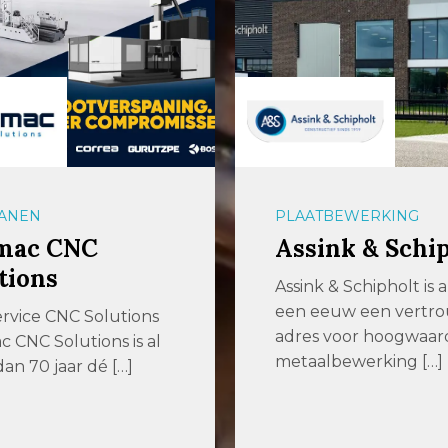
ANEN
PLAATBEWERKING
mac CNC
Assink & Schi
tions
Assink & Schipholt is 
een eeuw een vertr
ervice CNC Solutions
adres voor hoogwaar
 CNC Solutions is al
metaalbewerking […]
an 70 jaar dé […]