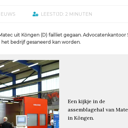
IEUWS
LEESTIJD: 2 MINUTEN
Matec uit Köngen (D) failliet gegaan. Advocatenkantoor
e het bedrijf gesaneerd kan worden.
Een kijkje in de
assemblagehal van Mat
in Köngen.