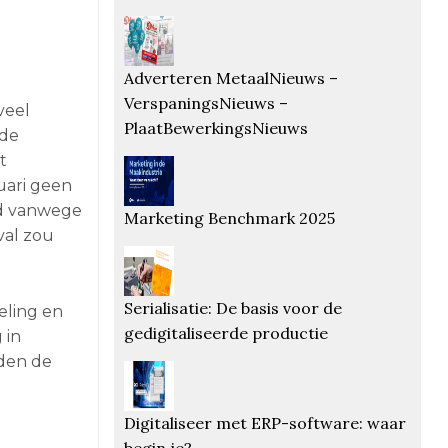
Adverteren MetaalNieuws –
VerspaningsNieuws –
veel
PlaatBewerkingsNieuws
 de
t
nuari geen
gd vanwege
Marketing Benchmark 2025
val zou
Serialisatie: De basis voor de
eling en
gedigitaliseerde productie
 in
rden de
Digitaliseer met ERP-software: waar
begin je?