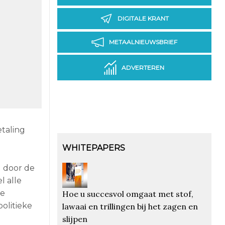
DIGITALE KRANT
METAALNIEUWSBRIEF
ADVERTEREN
etaling
WHITEPAPERS
d door de
l alle
he
Hoe u succesvol omgaat met stof,
olitieke
lawaai en trillingen bij het zagen en
slijpen