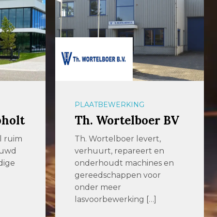
PLAATBEWERKING
pholt
Th. Wortelboer BV
al ruim
Th. Wortelboer levert,
ouwd
verhuurt, repareert en
dige
onderhoudt machines en
gereedschappen voor
onder meer
lasvoorbewerking […]