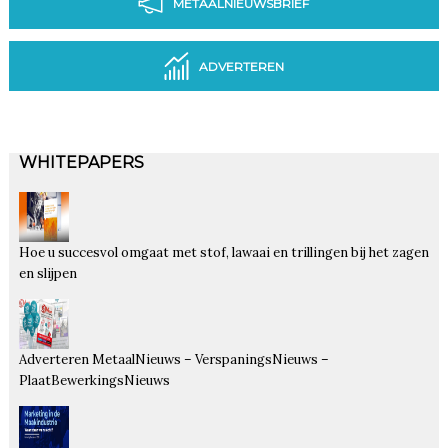
METAALNIEUWSBRIEF
ADVERTEREN
WHITEPAPERS
Hoe u succesvol omgaat met stof, lawaai en trillingen bij het zagen
en slijpen
Adverteren MetaalNieuws – VerspaningsNieuws –
PlaatBewerkingsNieuws