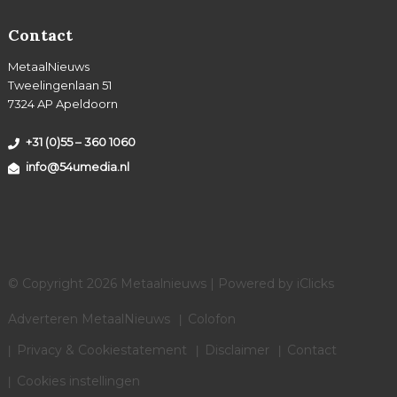
Contact
MetaalNieuws
Tweelingenlaan 51
7324 AP Apeldoorn
+31 (0)55 – 360 1060
info@54umedia.nl
© Copyright 2026 Metaalnieuws | Powered by
iClicks
Adverteren MetaalNieuws
Colofon
Privacy & Cookiestatement
Disclaimer
Contact
Cookies instellingen