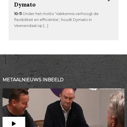
Dymato
10-11
Onder het motto ‘Vakkennis verhoogt de
flexibiliteit en efficiëntie’, houdt Dymato in
Veenendaal op […]
METAALNIEUWS INBEELD