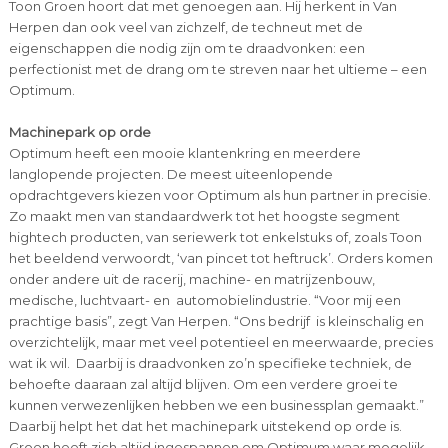
Toon Groen hoort dat met genoegen aan. Hij herkent in Van
Herpen dan ook veel van zichzelf, de techneut met de
eigenschappen die nodig zijn om te draadvonken: een
perfectionist met de drang om te streven naar het ultieme – een
Optimum.
Machinepark op orde
Optimum heeft een mooie klantenkring en meerdere
langlopende projecten. De meest uiteenlopende
opdrachtgevers kiezen voor Optimum als hun partner in precisie.
Zo maakt men van standaardwerk tot het hoogste segment
hightech producten, van seriewerk tot enkelstuks of, zoals Toon
het beeldend verwoordt, ‘van pincet tot heftruck’. Orders komen
onder andere uit de racerij, machine- en matrijzenbouw,
medische, luchtvaart- en automobielindustrie. “Voor mij een
prachtige basis”, zegt Van Herpen. “Ons bedrijf is kleinschalig en
overzichtelijk, maar met veel potentieel en meerwaarde, precies
wat ik wil. Daarbij is draadvonken zo’n specifieke techniek, de
behoefte daaraan zal altijd blijven. Om een verdere groei te
kunnen verwezenlijken hebben we een businessplan gemaakt.”
Daarbij helpt het dat het machinepark uitstekend op orde is.
Groen heeft zich altijd ingespannen om Optimum waar mogelijk