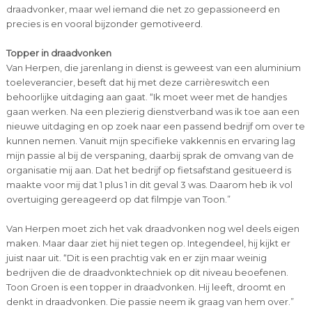
draadvonker, maar wel iemand die net zo gepassioneerd en
precies is en vooral bijzonder gemotiveerd.
Topper in draadvonken
Van Herpen, die jarenlang in dienst is geweest van een aluminium
toeleverancier, beseft dat hij met deze carrièreswitch een
behoorlijke uitdaging aan gaat. “Ik moet weer met de handjes
gaan werken. Na een plezierig dienstverband was ik toe aan een
nieuwe uitdaging en op zoek naar een passend bedrijf om over te
kunnen nemen. Vanuit mijn specifieke vakkennis en ervaring lag
mijn passie al bij de verspaning, daarbij sprak de omvang van de
organisatie mij aan. Dat het bedrijf op fietsafstand gesitueerd is
maakte voor mij dat 1 plus 1 in dit geval 3 was. Daarom heb ik vol
overtuiging gereageerd op dat filmpje van Toon.”
Van Herpen moet zich het vak draadvonken nog wel deels eigen
maken. Maar daar ziet hij niet tegen op. Integendeel, hij kijkt er
juist naar uit. “Dit is een prachtig vak en er zijn maar weinig
bedrijven die de draadvonktechniek op dit niveau beoefenen.
Toon Groen is een topper in draadvonken. Hij leeft, droomt en
denkt in draadvonken. Die passie neem ik graag van hem over.”