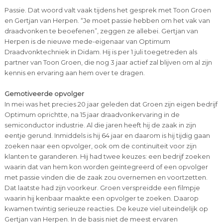
Passie. Dat woord valt vaak tijdens het gesprek met Toon Groen
en Gertjan van Herpen. “Je moet passie hebben om het vak van
draadvonken te beoefenen”, zeggen ze allebei. Gertjan van
Herpen is de nieuwe mede-eigenaar van Optimum
Draadvonktechniek in Didam. Hij is per 1 juli toegetreden als
partner van Toon Groen, die nog 3 jaar actief zal blijven om al zijn
kennis en ervaring aan hem over te dragen.
Gemotiveerde opvolger
In mei was het precies 20 jaar geleden dat Groen zijn eigen bedrijf
Optimum oprichtte, na 15 jaar draadvonkervaring in de
semiconductor industrie. Al die jaren heeft hij de zaak in zijn
eentje gerund. Inmiddels is hij 64 jaar en daarom is hij tijdig gaan
zoeken naar een opvolger, ook om de continuïteit voor zijn
klanten te garanderen. Hij had twee keuzes: een bedrijf zoeken
waarin dat van hem kon worden geïntegreerd of een opvolger
met passie vinden die de zaak zou overnemen en voortzetten.
Dat laatste had zijn voorkeur. Groen verspreidde een filmpje
waarin hij kenbaar maakte een opvolger te zoeken. Daarop
kwamen twintig serieuze reacties. De keuze viel uiteindelijk op
Gertjan van Herpen. In de basis niet de meest ervaren