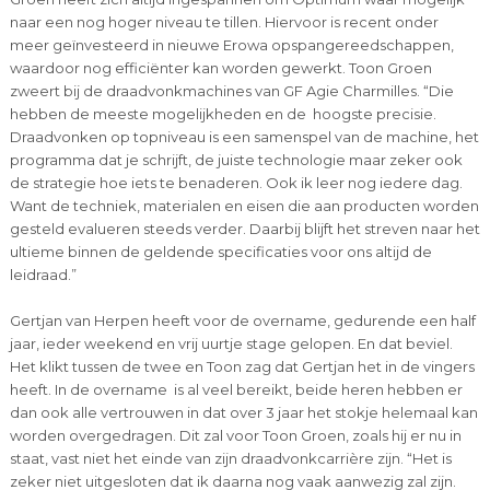
naar een nog hoger niveau te tillen. Hiervoor is recent onder
meer geïnvesteerd in nieuwe Erowa opspangereedschappen,
waardoor nog efficiënter kan worden gewerkt. Toon Groen
zweert bij de draadvonkmachines van GF Agie Charmilles. “Die
hebben de meeste mogelijkheden en de hoogste precisie.
Draadvonken op topniveau is een samenspel van de machine, het
programma dat je schrijft, de juiste technologie maar zeker ook
de strategie hoe iets te benaderen. Ook ik leer nog iedere dag.
Want de techniek, materialen en eisen die aan producten worden
gesteld evalueren steeds verder. Daarbij blijft het streven naar het
ultieme binnen de geldende specificaties voor ons altijd de
leidraad.”
Gertjan van Herpen heeft voor de overname, gedurende een half
jaar, ieder weekend en vrij uurtje stage gelopen. En dat beviel.
Het klikt tussen de twee en Toon zag dat Gertjan het in de vingers
heeft. In de overname is al veel bereikt, beide heren hebben er
dan ook alle vertrouwen in dat over 3 jaar het stokje helemaal kan
worden overgedragen. Dit zal voor Toon Groen, zoals hij er nu in
staat, vast niet het einde van zijn draadvonkcarrière zijn. “Het is
zeker niet uitgesloten dat ik daarna nog vaak aanwezig zal zijn.