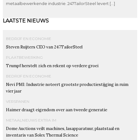
metaalbewerkende industrie. 247TailorSteel levert […]
LAATSTE NIEUWS
BEDRIJF EN ECONOMIE
Steven Ruijters CEO van 247TailorSteel
PLAATBEWERKING
Trumpf herstelt zich en rekent op verdere groei
BEDRIJF EN ECONOMIE
Nevi PMI: Industrie noteert grootste productiestijging in ruim
vier jaar
VERSPANEN
Haimer draagt eigendom over aan tweede generatie
METAALNIEUWS EXTRA IM
Dome Auctions veilt machines, lasapparatuur, plaatstaal en
inventaris van Solex Thermal Science