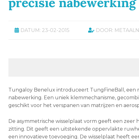
precisie nabewerking
DATUM: 23-02-2015
DOOR: METAAL
Tungaloy Benelux introduceert TungFineBall, een n
nabewerking. Een uniek klemmechanisme, gecombin
geschikt voor het verspanen van matrijzen en aero
De asymmetrische wisselplaat vorm geeft een zeer h
zitting. Dit geeft een uitstekende oppervlakte ruw
een innovatieve toevoeging. De wisselplaat heeft ee