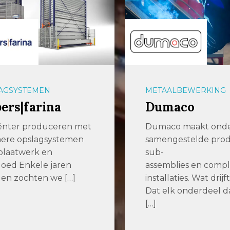
GSYSTEMEN
METAALBEWERKING
ers|farina
Dumaco
ënter produceren met
Dumaco maakt onder
ere opslagsystemen
samengestelde produ
laatwerk en
sub-
ed Enkele jaren
assemblies en compl
n zochten we […]
installaties. Wat drijft
Dat elk onderdeel dat
[…]