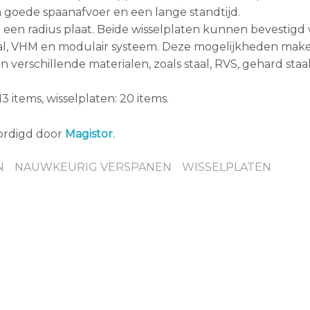
n goede spaanafvoer en een lange standtijd.
n een radius plaat. Beide wisselplaten kunnen bevestigd
taal, VHM en modulair systeem. Deze mogelijkheden mak
verschillende materialen, zoals staal, RVS, gehard staa
13 items, wisselplaten: 20 items.
ordigd door
Magistor
.
N
NAUWKEURIG VERSPANEN
WISSELPLATEN