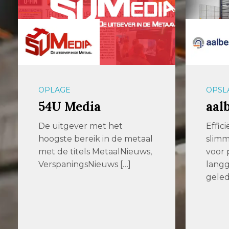
OPLAGE
OPSLA
54U Media
aalb
De uitgever met het
Effici
hoogste bereik in de metaal
slimm
met de titels MetaalNieuws,
voor p
VerspaningsNieuws […]
langgo
gelede