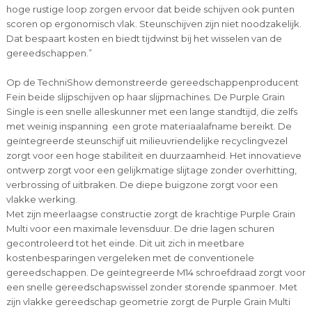
hoge rustige loop zorgen ervoor dat beide schijven ook punten
scoren op ergonomisch vlak. Steunschijven zijn niet noodzakelijk.
Dat bespaart kosten en biedt tijdwinst bij het wisselen van de
gereedschappen.”
Op de TechniShow demonstreerde gereedschappenproducent
Fein beide slijpschijven op haar slijpmachines. De Purple Grain
Single is een snelle alleskunner met een lange standtijd, die zelfs
met weinig inspanning een grote materiaalafname bereikt. De
geïntegreerde steunschijf uit milieuvriendelijke recyclingvezel
zorgt voor een hoge stabiliteit en duurzaamheid. Het innovatieve
ontwerp zorgt voor een gelijkmatige slijtage zonder overhitting,
verbrossing of uitbraken. De diepe buigzone zorgt voor een
vlakke werking.
Met zijn meerlaagse constructie zorgt de krachtige Purple Grain
Multi voor een maximale levensduur. De drie lagen schuren
gecontroleerd tot het einde. Dit uit zich in meetbare
kostenbesparingen vergeleken met de conventionele
gereedschappen. De geïntegreerde M14 schroefdraad zorgt voor
een snelle gereedschapswissel zonder storende spanmoer. Met
zijn vlakke gereedschap geometrie zorgt de Purple Grain Multi