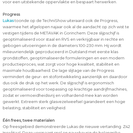
voor een uitstekende oppervlakte en bespaart herwerken.
Progress
Lukas
toonde op de TechniShow uiteraard ook de Progress,
waarmee het afgelopen najaar ook al de aandacht op zich wist te
vestigen tijdens de METAVAK in Gorinchem. Deze slijpschijf is
geoptimaliseerd voor staal en RVS en verkrijgbaar in rechte en
gebogen uitvoeringen in de diameters 100-230 mm. Hij wordt
milieuvriendelijk geproduceerd in Duitsland met eerste klas
grondstoffen, geoptimaliseerde formuleringen en een modern
productieproces, wat zorgt voor hoge kwaliteit, stabiliteit en
maximale houdbaarheid. De lage slijtage van de Progress
vermindert de geur- en stofontwikkeling aanzienlijk en daardoor
dus ook de druk op het werk. De slijpschijf is ergonomisch
geoptimaliseerd voor toepassing op krachtige aandrijfmachines,
zodat er vermoeidheidsvrij en volhardend mee kan worden
gewerkt. Extreem sterk glasvezelweefsel garandeert een hoge
belasting, stabiliteit en veiligheid.
Één frees, twee materialen
Op freesgebied demonstreerde Lukas de nieuwe vertanding Z42
Inox/staal. Deze verspaant snel en nauwkeurig de belangrijke