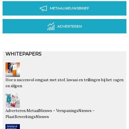
METAALNIEUWSBRIEF
ADVERTEREN
WHITEPAPERS
Hoe u succesvol omgaat met stof, lawaai en trillingen bij het zagen
en slijpen
Adverteren MetaalNieuws – VerspaningsNieuws –
PlaatBewerkingsNieuws