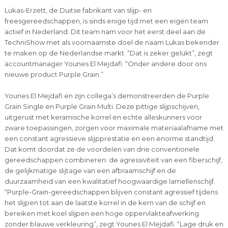
Lukas-Erzett, de Duitse fabrikant van slijp- en
freesgereedschappen, is sinds enige tijd met een eigen team
actief in Nederland. Dit team nam voor het eerst deel aan de
TechniShow met als voornaamste doel de naam Lukas bekender
te maken op de Nederlandse markt. “Dat is zeker gelukt”, zegt
accountmanager Younes El Mejdafi. “Onder andere door ons
nieuwe product Purple Grain.”
Younes El Mejdafi en zijn collega’s demonstreerden de Purple
Grain Single en Purple Grain Multi. Deze pittige slijpschijven,
uitgerust met keramische korrel en echte alleskunners voor
zware toepassingen, zorgen voor maximale materiaalafname met
een constant agressieve slijpprestatie en een enorme standtijd.
Dat komt doordat ze de voordelen van drie conventionele
gereedschappen combineren: de agressiviteit van een fiberschijf,
de gelijkmatige slijtage van een afbraamschijf en de
duurzaamheid van een kwalitatief hoogwaardige lamellenschijf.
“Purple-Grain-gereedschappen blijven constant agressief tijdens
het slijpen tot aan de laatste korrel in de kern van de schijf en
bereiken met koel slijpen een hoge oppervlakteafwerking
zonder blauwe verkleuring”, zegt Younes El Mejdafi. “Lage druk en