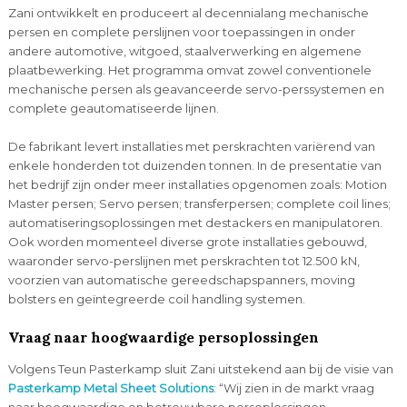
Zani ontwikkelt en produceert al decennialang mechanische
persen en complete perslijnen voor toepassingen in onder
andere automotive, witgoed, staalverwerking en algemene
plaatbewerking. Het programma omvat zowel conventionele
mechanische persen als geavanceerde servo-perssystemen en
complete geautomatiseerde lijnen.
De fabrikant levert installaties met perskrachten variërend van
enkele honderden tot duizenden tonnen. In de presentatie van
het bedrijf zijn onder meer installaties opgenomen zoals: Motion
Master persen; Servo persen; transferpersen; complete coil lines;
automatiseringsoplossingen met destackers en manipulatoren.
Ook worden momenteel diverse grote installaties gebouwd,
waaronder servo-perslijnen met perskrachten tot 12.500 kN,
voorzien van automatische gereedschapspanners, moving
bolsters en geïntegreerde coil handling systemen.
Vraag naar hoogwaardige persoplossingen
Volgens Teun Pasterkamp sluit Zani uitstekend aan bij de visie van
Pasterkamp Metal Sheet Solutions
: “Wij zien in de markt vraag
naar hoogwaardige en betrouwbare persoplossingen,