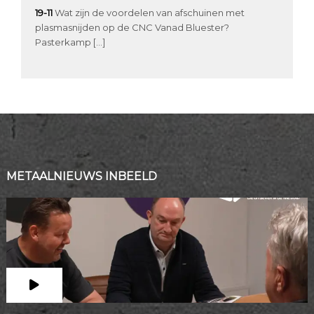
19-11
Wat zijn de voordelen van afschuinen met
plasmasnijden op de CNC Vanad Bluester?
Pasterkamp […]
METAALNIEUWS INBEELD