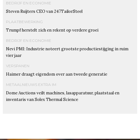
BEDRIJF EN ECONOMIE
Steven Ruijters CEO van 247TailorSteel
PLAATBEWERKING
Trumpf herstelt zich en rekent op verdere groei
BEDRIJF EN ECONOMIE
Nevi PMI: Industrie noteert grootste productiestijging in ruim
vier jaar
VERSPANEN
Haimer draagt eigendom over aan tweede generatie
METAALNIEUWS EXTRA IM
Dome Auctions veilt machines, lasapparatuur, plaatstaal en
inventaris van Solex Thermal Science