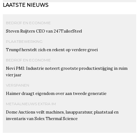
LAATSTE NIEUWS
BEDRIJF EN ECONOMIE
Steven Ruijters CEO van 247TailorSteel
PLAATBEWERKING
Trumpf herstelt zich en rekent op verdere groei
BEDRIJF EN ECONOMIE
Nevi PMI: Industrie noteert grootste productiestijging in ruim
vier jaar
VERSPANEN
Haimer draagt eigendom over aan tweede generatie
METAALNIEUWS EXTRA IM
Dome Auctions veilt machines, lasapparatuur, plaatstaal en
inventaris van Solex Thermal Science