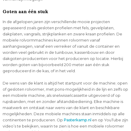
Goten aan één stuk
In de afgelopen jaren zijn verschillende mooie projecten
gepasseerd zoals gesloten profielen met fels, gevelplaten,
dakplaten, vangrails, strijkplanken en zware kraan profielen. De
mobiele rolvormmachines kunnen rolvormen vanaf
aanhangwagen, vanaf een verreiker of vanuit de container en
worden veel gebruikt in de tuinbouw, kassenbouw en door
dakgoten producenten voor het produceren op locatie. Hierbij
worden goten van bijvoorbeeld 200 meter aan één stuk
geproduceerd in de kas, of in het veld.
De wens van de klant is altijd het startpunt voor de machine; open
of gesloten rolvormer, met pons-mogelijkheid in de lijn en zelfs op
een mobiele machine, als snelwisselcassette uitgevoerd of op
rupsbanden, met en zonder afstandsbediening. Elke machine is
maatwerk en ontstaat naar wens van de klant en beschikbare
mogelijkheden. Deze mobiele machines staan inmiddels op alle
continenten te produceren. Op
Pasterkamp.nl
en op YouTube zijn
video’s te bekijken, waarin te zien is hoe een mobiele rolvormer