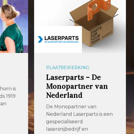
PLAATBEWERKING
e
247TailorSteel
van
247TailorSteel
247TailorSteel is al ruim 15
jaar actief in de
metaalbewerkende
is een
industrie. 247TailorSteel
levert […]