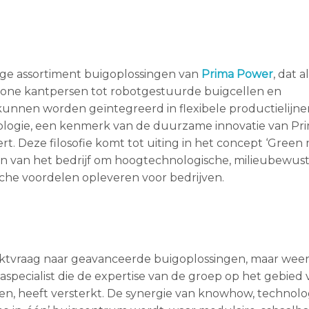
ige assortiment buigoplossingen van
Prima Power
, dat a
alone kantpersen tot robotgestuurde buigcellen en
unnen worden geïntegreerd in flexibele productielijnen
nologie, een kenmerk van de duurzame innovatie van Pr
ert. Deze filosofie komt tot uiting in het concept ‘Green 
en van het bedrijf om hoogtechnologische, milieubewus
che voordelen opleveren voor bedrijven.
marktvraag naar geavanceerde buigoplossingen, maar weer
specialist die de expertise van de groep op het gebied 
igen, heeft versterkt. De synergie van knowhow, technol