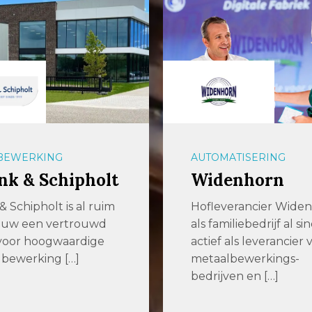
ATISERING
PLAATBEWERKING
enhorn
Laserparts – D
Monopartner 
erancier Widenhorn is
Nederland
iliebedrijf al sinds 1919
als leverancier van
De Monopartner van
lbewerkings-
Nederland Laserparts 
ven en […]
gespecialiseerd
lasersnijbedrijf en