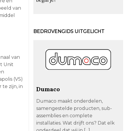
are en
beeld van
 middel
BEDRIJVENGIDS UITGELICHT
gnaal van
t Unit
en
polis (VS)
e zijn, in
Dumaco
Dumaco maakt onderdelen,
samengestelde producten, sub-
assemblies en complete
installaties. Wat drijft ons? Dat elk
onderdeel dat wij in […]