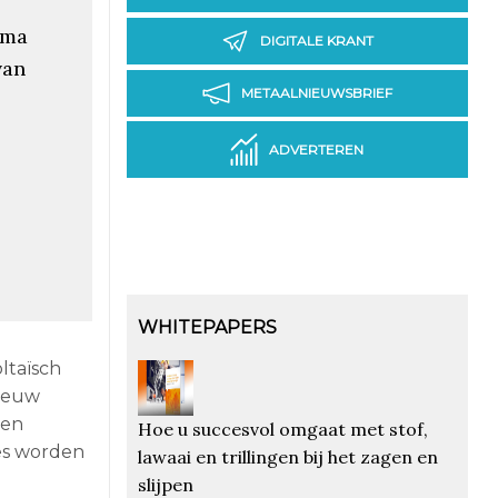
ima
DIGITALE KRANT
van
METAALNIEUWSBRIEF
ADVERTEREN
WHITEPAPERS
ltaïsch
nieuw
 en
Hoe u succesvol omgaat met stof,
es worden
lawaai en trillingen bij het zagen en
slijpen