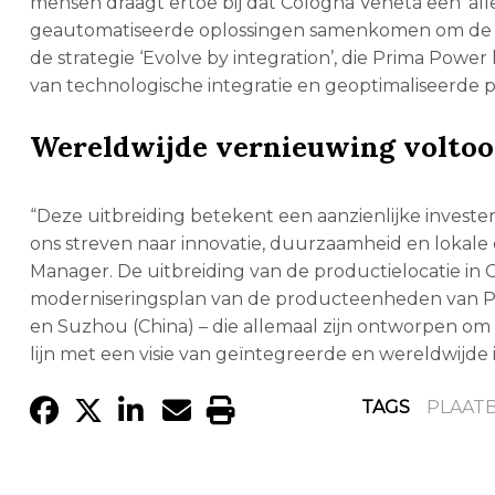
mensen draagt ertoe bij dat Cologna Veneta een ‘al
geautomatiseerde oplossingen samenkomen om de g
de strategie ‘Evolve by integration’, die Prima Powe
van technologische integratie en geoptimaliseerde 
Wereldwijde vernieuwing voltoo
“Deze uitbreiding betekent een aanzienlijke investe
ons streven naar innovatie, duurzaamheid en lokale
Manager. De uitbreiding van de productielocatie in 
moderniseringsplan van de producteenheden van Prima
en Suzhou (China) – die allemaal zijn ontworpen om 
lijn met een visie van geïntegreerde en wereldwijde i
TAGS
PLAAT