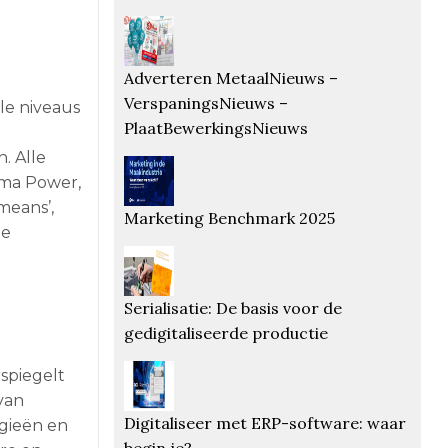
Adverteren MetaalNieuws –
VerspaningsNieuws –
lle niveaus
PlaatBewerkingsNieuws
. Alle
ima Power,
means’,
Marketing Benchmark 2025
te
Serialisatie: De basis voor de
gedigitaliseerde productie
spiegelt
van
Digitaliseer met ERP-software: waar
ogieën en
begin je?