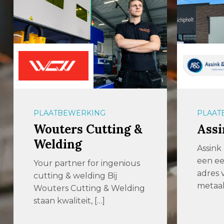
PLAATBEWERKING
AUTOM
Assink & Schipholt
Wid
Assink & Schipholt is al ruim
Hoflev
een eeuw een vertrouwd
als fam
adres voor hoogwaardige
actief 
metaalbewerking […]
metaa
bedrij