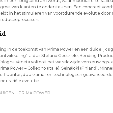
les-in-één’ buigcentrum wordt, waar modulaire, schaalb
roei van klanten te ondersteunen. Een concreet voor
r leidt in het stimuleren van voortdurende evolutie door
productieprocessen.
id
ring in de toekomst van Prima Power en een duidelijk si
 ontwikkeling”, aldus Stefano Gecchele, Bending Produc
Cologna Veneta voltooit het wereldwijde vernieuwings- 
 Power – Collegno (Italië), Seinäjoki (Finland), Minnea
efficiënter, duurzamer en technologisch geavanceerder t
ndustriële evolutie.
BUIGEN
PRIMA POWER