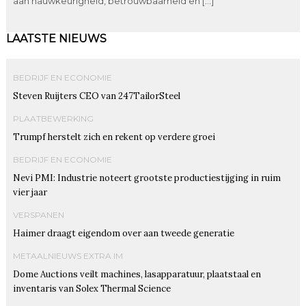
aan nauwkeurigheid, betrouwbaarheid en […]
LAATSTE NIEUWS
BEDRIJF EN ECONOMIE
Steven Ruijters CEO van 247TailorSteel
PLAATBEWERKING
Trumpf herstelt zich en rekent op verdere groei
BEDRIJF EN ECONOMIE
Nevi PMI: Industrie noteert grootste productiestijging in ruim
vier jaar
VERSPANEN
Haimer draagt eigendom over aan tweede generatie
METAALNIEUWS EXTRA IM
Dome Auctions veilt machines, lasapparatuur, plaatstaal en
inventaris van Solex Thermal Science