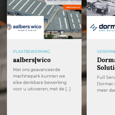
VERSPANEN
ZAAGM
Dormac CNC
Pro
Solutions
Zaagt 
verspa
Full Service CNC Solutions
stelt 
Dormac CNC Solutions is al
nauwk
meer dan 70 jaar dé […]
betrou