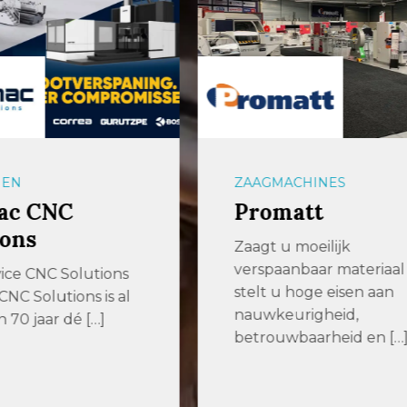
ACHINES
METAALBEWERKING
matt
Dumaco
u moeilijk
Dumaco maakt onder
anbaar materiaal of
samengestelde produ
u hoge eisen aan
sub-
eurigheid,
assemblies en compl
wbaarheid en […]
installaties. Wat drijft
Dat elk onderdeel dat
[…]