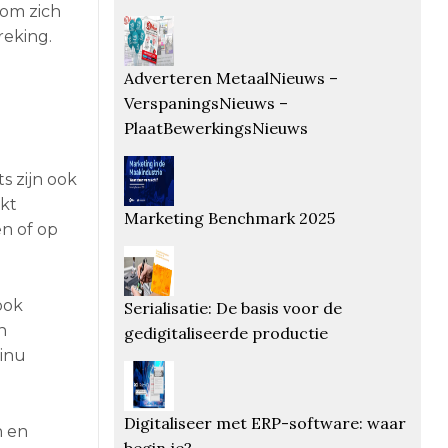
 om zich
reking.
Adverteren MetaalNieuws –
VerspaningsNieuws –
PlaatBewerkingsNieuws
s zijn ook
rkt
Marketing Benchmark 2025
en of op
ook
Serialisatie: De basis voor de
n
gedigitaliseerde productie
tinu
Digitaliseer met ERP-software: waar
n en
begin je?