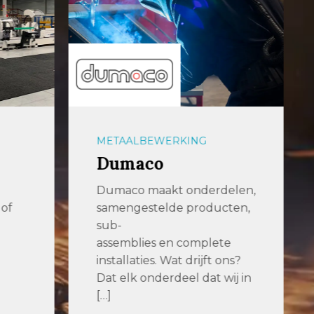
OPSLAGSYSTEMEN
Remmert GmbH
delen,
Wij zijn gespecialiseerd in
cten,
geautomatiseerde opslag-
en logistieke systemen. Wij
ete
weten hoe we zware […]
 ons?
 wij in