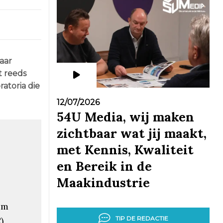
aar
t reeds
atoria die
12/07/2026
54U Media, wij maken
zichtbaar wat jij maakt,
met Kennis, Kwaliteit
en Bereik in de
Maakindustrie
em
TIP DE REDACTIE
)