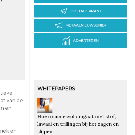
DIGITALE KRANT
METAALNIEUWSBRIEF
ADVERTEREN
WHITEPAPERS
tieke
aat van de
en en
Hoe u succesvol omgaat met stof,
lawaai en trillingen bij het zagen en
riek en
slijpen