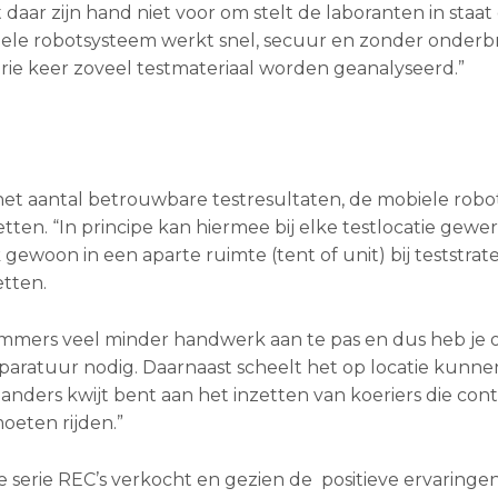
 daar zijn hand niet voor om stelt de laboranten in staat
iele robotsysteem werkt snel, secuur en zonder onderb
rie keer zoveel testmateriaal worden geanalyseerd.”
het aantal betrouwbare testresultaten, de mobiele robot
tten. “In principe kan hiermee bij elke testlocatie gewe
gewoon in een aparte ruimte (tent of unit) bij teststrat
etten.
immers veel minder handwerk aan te pas en dus heb je 
aratuur nodig. Daarnaast scheelt het op locatie kunne
 anders kwijt bent aan het inzetten van koeriers die con
oeten rijden.”
 serie REC’s verkocht en gezien de positieve ervaringe