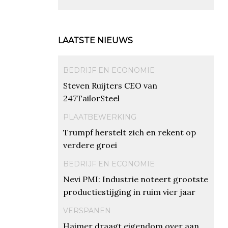
LAATSTE NIEUWS
BEDRIJF EN ECONOMIE
Steven Ruijters CEO van
247TailorSteel
PLAATBEWERKING
Trumpf herstelt zich en rekent op
verdere groei
BEDRIJF EN ECONOMIE
Nevi PMI: Industrie noteert grootste
productiestijging in ruim vier jaar
VERSPANEN
Haimer draagt eigendom over aan