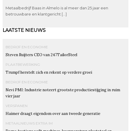
Metaalbedrijf Baas in Almelo is al meer dan 25 jaar een
betrouwbare en klantgericht […]
LAATSTE NIEUWS
BEDRIJF EN ECONOMIE
Steven Ruijters CEO van 247TailorSteel
PLAATBEWERKING
Trumpf herstelt zich en rekent op verdere groei
BEDRIJF EN ECONOMIE
Nevi PMI: Industrie noteert grootste productiestijging in ruim
vier jaar
VERSPANEN
Haimer draagt eigendom over aan tweede generatie
METAALNIEUWS EXTRA IM