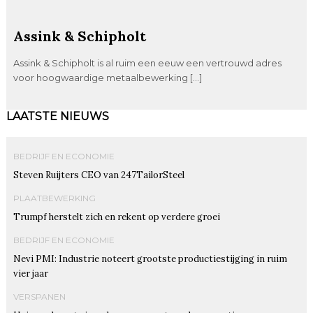
Assink & Schipholt
Assink & Schipholt is al ruim een eeuw een vertrouwd adres
voor hoogwaardige metaalbewerking […]
LAATSTE NIEUWS
BEDRIJF EN ECONOMIE
Steven Ruijters CEO van 247TailorSteel
PLAATBEWERKING
Trumpf herstelt zich en rekent op verdere groei
BEDRIJF EN ECONOMIE
Nevi PMI: Industrie noteert grootste productiestijging in ruim
vier jaar
VERSPANEN