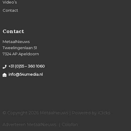
Video’s
Contact
Contact
MetaalNieuws
Tweelingenlaan 51
7324 AP Apeldoorn
+31 (0)55 – 360 1060
info@54umedia.nl
© Copyright 2026 Metaalnieuws | Powered by
iClicks
Adverteren MetaalNieuws
Colofon