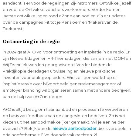
aandacht is er voor de regelingen Zij-instromers, Ontwikkel jezelf ​
en voor de Ontwikkelvouchers werknemers. Verder komen
laatste ontwikkelingen rond oZone aan bod en zijn er updates
over de campagnes ‘Fit tot je Pensioen’ en ‘Makers van de
Toekomst’.
Ontmoeting in de regio
In 2024 gaat A+O vol voor ontmoeting en inspiratie in de regio. Er
zijn Netwerkdagen en HR-Themadagen, die samen met OOM en
Wij Techniek worden georganiseerd. Verder bieden de
Praktijkopleidersdagen uitwisseling en nieuwe praktische
inzichten voor praktijkopleiders. Wie zelf een workshop of
inspiratiesessie over bijvoorbeeld generatiemanagement of
employer branding wil organiseren samen met andere bedrijven,
kan de hulp van A+O inroepen.
A+O is altijd bezig om haar aanbod en processen te verbeteren
op basis van feedback van de aangesloten bedrijven. Zo is het
kiezen uit het aanbod makkelijker gemaakt. Wil je een helder
overzicht? Bekijk dan de
nieuwe aanbodposter
die is verdeeld in
drie hoofdthema’s: 1) Voldoende vakkrachten, 2)