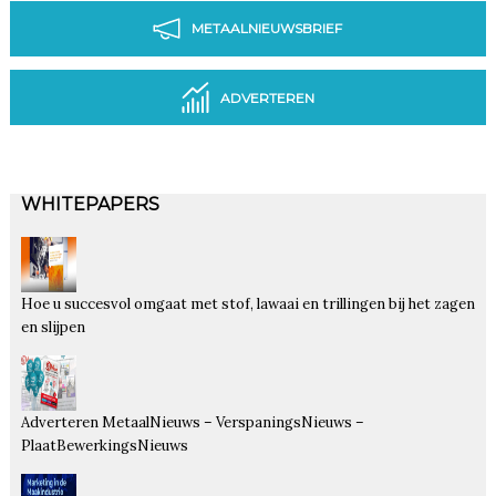
METAALNIEUWSBRIEF
ADVERTEREN
WHITEPAPERS
Hoe u succesvol omgaat met stof, lawaai en trillingen bij het zagen
en slijpen
Adverteren MetaalNieuws – VerspaningsNieuws –
PlaatBewerkingsNieuws