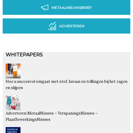
METAALNIEUWSBRIEF
ADVERTEREN
WHITEPAPERS
Hoe u succesvol omgaat met stof, lawaai en trillingen bij het zagen
en slijpen
Adverteren MetaalNieuws – VerspaningsNieuws –
PlaatBewerkingsNieuws