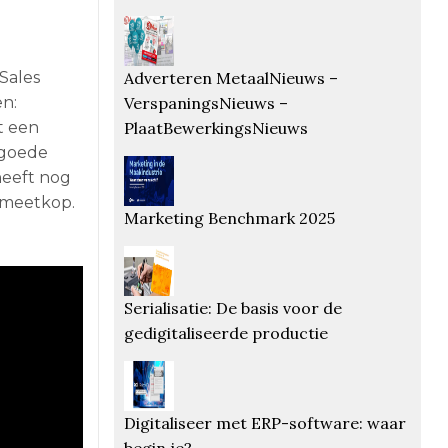
Adverteren MetaalNieuws –
Sales
VerspaningsNieuws –
en:
PlaatBewerkingsNieuws
t een
 goede
heeft nog
 meetkop.
Marketing Benchmark 2025
Serialisatie: De basis voor de
gedigitaliseerde productie
Digitaliseer met ERP-software: waar
begin je?