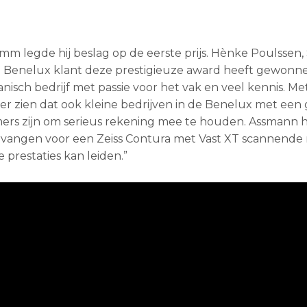
mm legde hij beslag op de eerste prijs. Hènke Poulssen, 
en Benelux klant deze prestigieuze award heeft gewonn
anisch bedrijf met passie voor het vak en veel kennis. Me
eer zien dat ook kleine bedrijven in de Benelux met een
ers zijn om serieus rekening mee te houden. Assmann 
vangen voor een Zeiss Contura met Vast XT scannende
 prestaties kan leiden.”