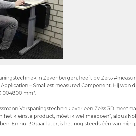
ningstechniek in Zevenbergen, heeft de Zeiss #measu
pplication – Smallest measured Component. Hij won do
 0.004800 mm³.
Assmann Verspaningstechniek over een Zeiss 3D meetmac
van het kleinste product, móet ik wel meedoen”, aldus N
. En nu, 30 jaar later, is het nog steeds één van mijn p