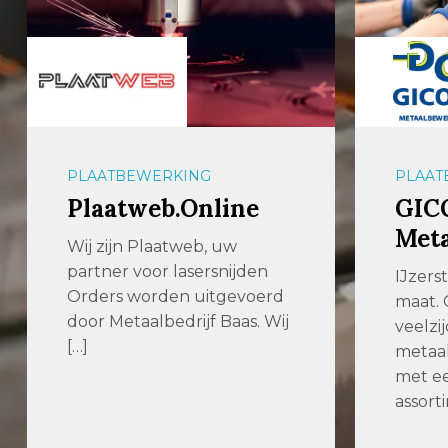
PLAATBEWERKING
PLAAT
Plaatweb.Online
GIC
Met
Wij zijn Plaatweb, uw
partner voor lasersnijden
IJzers
Orders worden uitgevoerd
maat. 
door Metaalbedrijf Baas. Wij
veelzij
[…]
metaal
met ee
assort