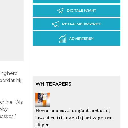
DIGITALE KRANT
METAALNIEUWSBRIEF
ADVERTEREN
ringhero
ordat hij
WHITEPAPERS
hine. “Als
obby
Hoe u succesvol omgaat met stof,
assies.”
lawaai en trillingen bij het zagen en
slijpen