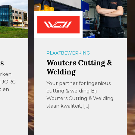
PLAATBEWERKING
s
Wouters Cutting &
Welding
erken
ij JÖRG
Your partner for ingenious
t en
cutting & welding Bij
Wouters Cutting & Welding
staan kwaliteit, […]