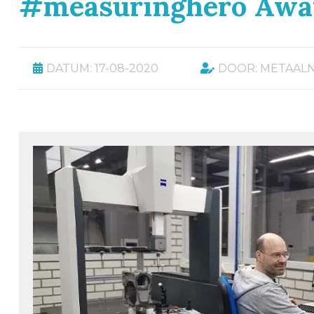
#measuringhero Awa
DATUM: 17-08-2020
DOOR: METAAL