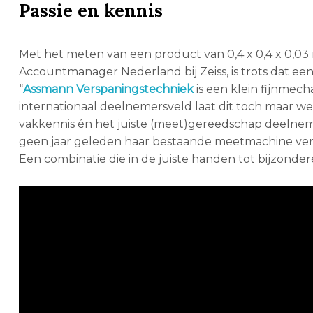
Passie en kennis
Met het meten van een product van 0,4 x 0,4 x 0,03 
Accountmanager Nederland bij Zeiss, is trots dat e
“
Assmann Verspaningstechniek
is een klein fijnmech
internationaal deelnemersveld laat dit toch maar w
vakkennis én het juiste (meet)gereedschap deelnem
geen jaar geleden haar bestaande meetmachine ver
Een combinatie die in de juiste handen tot bijzondere