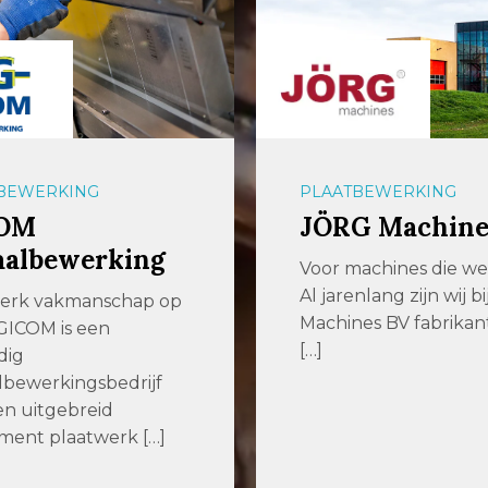
BEWERKING
PLAATBEWERKING
OM
JÖRG Machine
aalbewerking
Voor machines die w
Al jarenlang zijn wij b
terk vakmanschap op
Machines BV fabrikan
GICOM is een
[…]
dig
bewerkingsbedrijf
n uitgebreid
iment plaatwerk […]