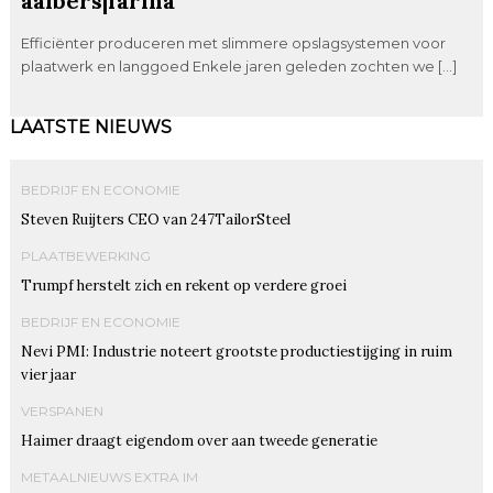
aalbers|farina
Efficiënter produceren met slimmere opslagsystemen voor
plaatwerk en langgoed Enkele jaren geleden zochten we […]
LAATSTE NIEUWS
BEDRIJF EN ECONOMIE
Steven Ruijters CEO van 247TailorSteel
PLAATBEWERKING
Trumpf herstelt zich en rekent op verdere groei
BEDRIJF EN ECONOMIE
Nevi PMI: Industrie noteert grootste productiestijging in ruim
vier jaar
VERSPANEN
Haimer draagt eigendom over aan tweede generatie
METAALNIEUWS EXTRA IM