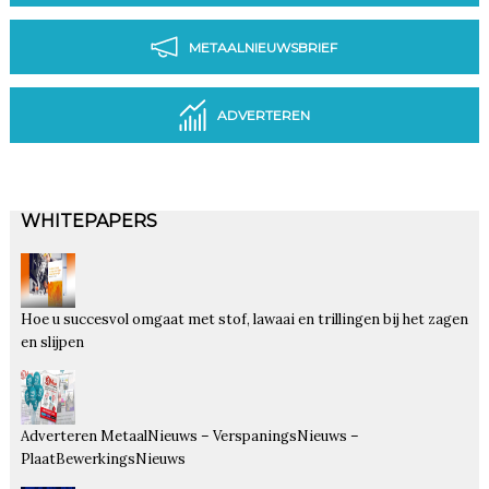
METAALNIEUWSBRIEF
ADVERTEREN
WHITEPAPERS
Hoe u succesvol omgaat met stof, lawaai en trillingen bij het zagen
en slijpen
Adverteren MetaalNieuws – VerspaningsNieuws –
PlaatBewerkingsNieuws