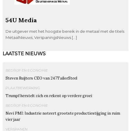
54U Media
De uitgever met het hoogste bereik in de metaal met de titels
MetaalNieuws, VerspaningsNieuws […]
LAATSTE NIEUWS
BEDRIJF EN ECONOMIE
Steven Ruijters CEO van 247TailorSteel
PLAATBEWERKING
Trumpf herstelt zich en rekent op verdere groei
BEDRIJF EN ECONOMIE
Nevi PMI: Industrie noteert grootste productiestijging in ruim
vier jaar
VERSPANEN