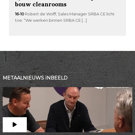
bouw cleanrooms
16-10
Robert de Wolff, Sales Manager SRBA CE licht
toe: “We werken binnen SRBA CE […]
METAALNIEUWS INBEELD