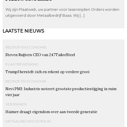
Wij zijn Plaatweb, uw partner voor lasersnijden Orders worden
uitgevoerd door Metaalbedrijf Baas. Wij […]
LAATSTE NIEUWS
BEDRIJF EN ECONOMIE
Steven Ruijters CEO van 247TailorSteel
PLAATBEWERKING
Trumpf herstelt zich en rekent op verdere groei
BEDRIJF EN ECONOMIE
Nevi PMI: Industrie noteert grootste productiestijging in ruim
vier jaar
VERSPANEN
Haimer draagt eigendom over aan tweede generatie
METAALNIEUWS EXTRA IM