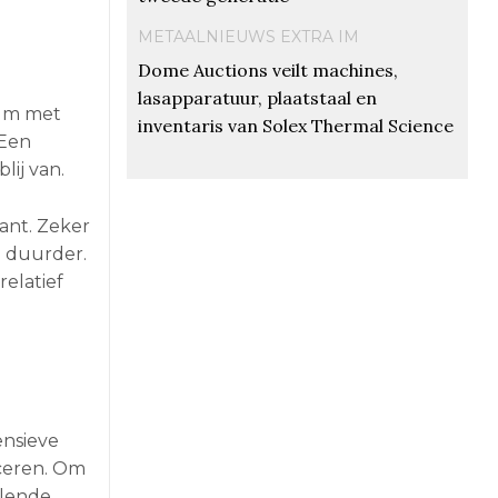
METAALNIEUWS EXTRA IM
Dome Auctions veilt machines,
lasapparatuur, plaatstaal en
ium met
inventaris van Solex Thermal Science
 Een
ij van.
sant. Zeker
n duurder.
elatief
ensieve
ceren. Om
ilende