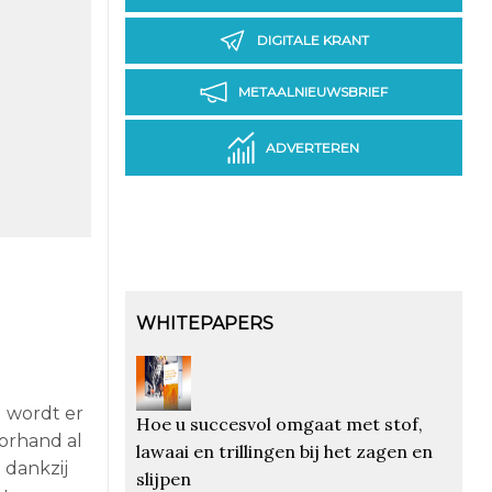
DIGITALE KRANT
METAALNIEUWSBRIEF
ADVERTEREN
WHITEPAPERS
u wordt er
Hoe u succesvol omgaat met stof,
orhand al
lawaai en trillingen bij het zagen en
 dankzij
slijpen