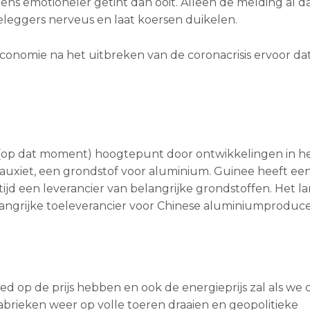
s emotioneler getint dan ooit. Alleen de melding al da
leggers nerveus en laat koersen duikelen.
conomie na het uitbreken van de coronacrisis ervoor da
n (op dat moment) hoogtepunt door ontwikkelingen in h
bauxiet, een grondstof voor aluminium. Guinee heeft ee
kertijd een leverancier van belangrijke grondstoffen. Het l
elangrijke toeleverancier voor Chinese aluminiumproduc
ed op de prijs hebben en ook de energieprijs zal als we 
brieken weer op volle toeren draaien en geopolitieke