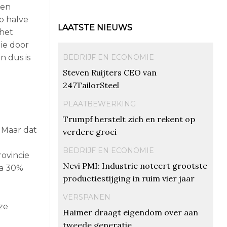
een
p halve
LAATSTE NIEUWS
(het
gie door
BEDRIJF EN ECONOMIE
n dus is
Steven Ruijters CEO van
247TailorSteel
PLAATBEWERKING
Trumpf herstelt zich en rekent op
 Maar dat
verdere groei
e
BEDRIJF EN ECONOMIE
rovincie
Nevi PMI: Industrie noteert grootste
na 30%
productiestijging in ruim vier jaar
VERSPANEN
ze
Haimer draagt eigendom over aan
tweede generatie