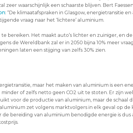
 zeer waarschijnlijk een schaarste blijven. Bert Faessen
on
: “De klimaatafspraken in Glasgow, energietransitie en 
ijgende vraag naar het ‘lichtere’ aluminium.
 te bereiken. Het maakt auto’s lichter en zuiniger, en d
gens de Wereldbank zal er in 2050 bijna 10% meer vraa
ingen laten een stijging van zelfs 30% zien.
gietransitie, maar het maken van aluminium is een ene
minder of zelfs netto geen CO2 uit te stoten. Er zijn we
ikt voor de productie van aluminium, maar de schaal d
aluminium zet volgens marktvolgers in elk geval op de 
r de bereiding van aluminium benodigde energie is dus a
stprijs.