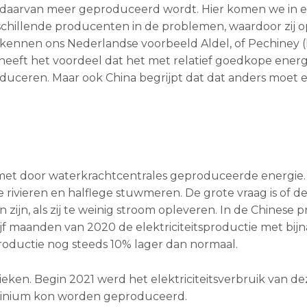
als daarvan meer geproduceerd wordt. Hier komen we in 
erschillende producenten in de problemen, waardoor zij o
e kennen ons Nederlandse voorbeeld Aldel, of Pechiney 
a heeft het voordeel dat het met relatief goedkope ener
duceren. Maar ook China begrijpt dat dat anders moet e
met door waterkrachtcentrales geproduceerde energie.
 rivieren en halflege stuwmeren. De grote vraag is of d
ijn, als zij te weinig stroom opleveren. In de Chinese p
jf maanden van 2020 de elektriciteitsproductie met bij
productie nog steeds 10% lager dan normaal.
eken. Begin 2021 werd het elektriciteitsverbruik van de
luminium kon worden geproduceerd.