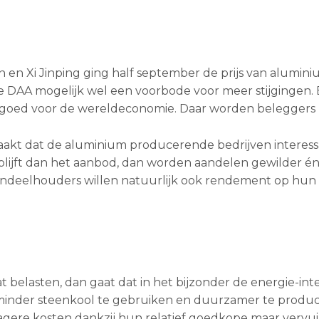
 en Xi Jinping ging half september de prijs van alumin
de DAA mogelijk wel een voorbode voor meer stijgingen.
 goed voor de wereldeconomie. Daar worden beleggers bl
, maakt dat de aluminium producerende bedrijven interes
r blijft dan het aanbod, dan worden aandelen gewilder é
andeelhouders willen natuurlijk ook rendement op hun r
belasten, dan gaat dat in het bijzonder de energie-int
 minder steenkool te gebruiken en duurzamer te produ
agere kosten dankzij hun relatief goedkope maar vervu