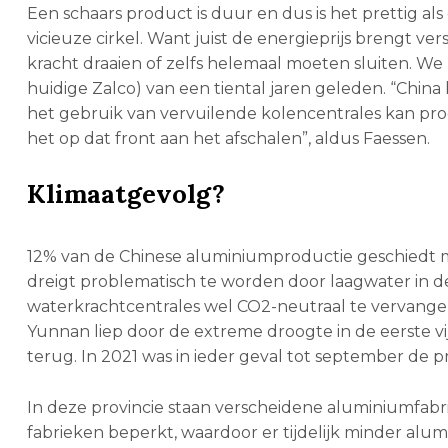
Een schaars product is duur en dus is het prettig 
vicieuze cirkel. Want juist de energieprijs brengt v
kracht draaien of zelfs helemaal moeten sluiten. W
huidige Zalco) van een tiental jaren geleden. “Chin
het gebruik van vervuilende kolencentrales kan pro
het op dat front aan het afschalen”, aldus Faessen.
Klimaatgevolg?
12% van de Chinese aluminiumproductie geschiedt 
dreigt problematisch te worden door laagwater in de
waterkrachtcentrales wel CO2-neutraal te vervangen z
Yunnan liep door de extreme droogte in de eerste vi
terug. In 2021 was in ieder geval tot september de 
In deze provincie staan verscheidene aluminiumfabri
fabrieken beperkt, waardoor er tijdelijk minder a