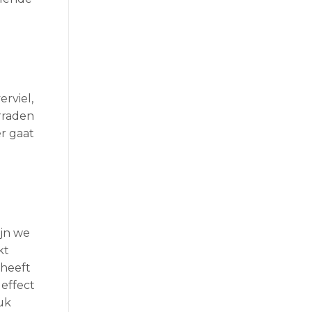
rviel,
orraden
er gaat
ijn we
kt
heeft
effect
uk