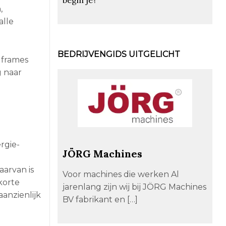
,
alle
BEDRIJVENGIDS UITGELICHT
e frames
g naar
rgie-
JÖRG Machines
l
aarvan is
Voor machines die werken Al
korte
jarenlang zijn wij bij JÖRG Machines
anzienlijk
BV fabrikant en […]