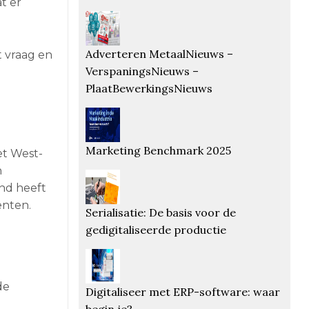
t er
Adverteren MetaalNieuws –
t vraag en
VerspaningsNieuws –
PlaatBewerkingsNieuws
Marketing Benchmark 2025
et West-
n
and heeft
enten.
Serialisatie: De basis voor de
gedigitaliseerde productie
de
Digitaliseer met ERP-software: waar
begin je?